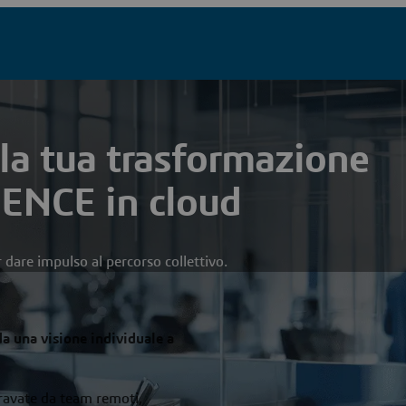
la tua trasformazione
ENCE in cloud
 dare impulso al percorso collettivo.
da una visione individuale a
 gravate da team remoti,