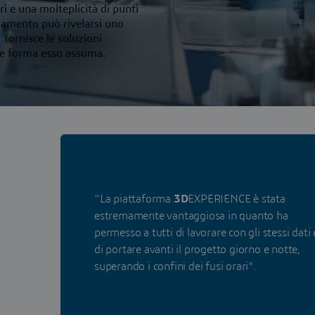
ri e una molteplicità di punti
mbiamento può rivelarsi uno
d
fornisce le soluzioni
ue forma esso assuma.
“La piattaforma
3D
EXPERIENCE è stata
estremamente vantaggiosa in quanto ha
permesso a tutti di lavorare con gli stessi dati 
di portare avanti il progetto giorno e notte,
superando i confini dei fusi orari".