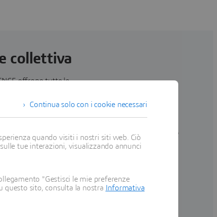
 collettiva
NCE offrono tutte le
Continua solo con i cookie necessari
rnance
Produzione
perienza quando visiti i nostri siti web. Ciò
 sulle tue interazioni, visualizzando annunci
Implementare
borazione
soluzioni di
gestione delle
ollegamento "Gestisci le mie preferenze
parti
su questo sito, consulta la nostra
Informativa
operazioni di
ate
produzione
a
basate su