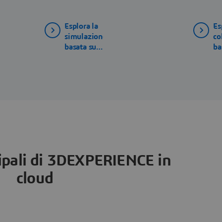
Esplora la
Es
simulazione
co
basata sul
ba
cloud
cl
ipali di 3DEXPERIENCE in
cloud