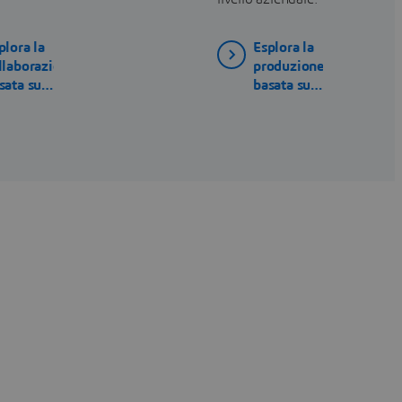
plora la
Esplora la
llaborazione
produzione
sata sul
basata sul
oud
cloud