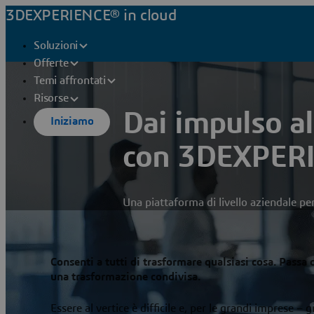
3DEXPERIENCE® in cloud
Soluzioni
Offerte
Temi affrontati
Risorse
Dai impulso al
Iniziamo
con 3DEXPERI
Una piattaforma di livello aziendale per
Consenti a tutti di trasformare qualsiasi cosa. Passa 
una trasformazione condivisa.
Essere al vertice è difficile e, per le grandi imprese –