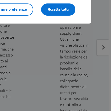
 fonte di
modelli e dati
e mie preferenze
Accetta tutti
per abbattere i
azione
silos tra
luzione
ingegneria,
nuità e
operazioni e
ione
supply chain.
noscenze
Ottieni una
ica
visione olistica in
rma, che
tempo reale per
 accesso
la risoluzione dei
to ai
problemi e
vanti
l'analisi delle
endo al
cause alla radice,
o le
collegando
à
digitalmente gli
uali e le
utenti per
ensibili.
favorire visibilità
e controllo a
livello aziendale.