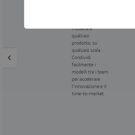
consentono di
immaginare,
definire e
modellare
qualsiasi
prodotto, su
qualsiasi scala.
Condividi
facilmente i
modelli tra i team
per accelerare
l'innovazione e il
time-to-market.