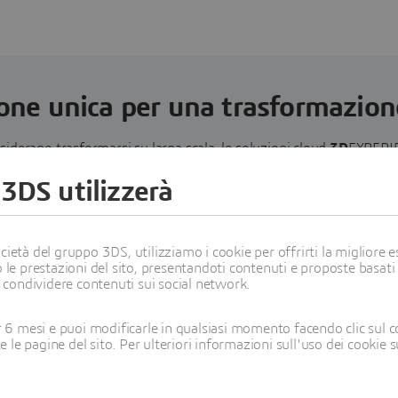
ione unica per una trasformazione
siderano trasformarsi su larga scala, le soluzioni cloud
3D
EXPERIE
funzionalità necessarie in un unico ambiente sicuro.
 3DS utilizzerà
Simulazione
Gove
ietà del gruppo 3DS, utilizziamo i cookie per offrirti la migliore es
e
 le prestazioni del sito, presentandoti contenuti e proposte basati
Le funzionalità di
i condividere contenuti sui social network.
colla
simulazione
cloud su
6 mesi e puoi modificarle in qualsiasi momento facendo clic sul c
Unire le 
te le pagine del sito. Per ulteriori informazioni sull'uso dei cookie 
qualsiasi scala
interess
consentono di
attorno 
sperimentare