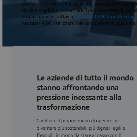
processi e strutture legacy rigidi, operazioni tentacola
di vista e opinioni – tracciare il percorso verso il ca
sforzo titanico. Tuttavia,
3D
EXPERIENCE on the clou
necessarie per realizzare tale cambiamento, qualunq
Le aziende di tutto il mondo
stanno affrontando una
pressione incessante alla
trasformazione
Cambiare il proprio modo di operare per
diventare più sostenibili, più digitali, agili e
flessibili, in modo da stare al passo con il