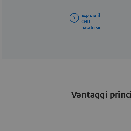
Esplora il
CAD
basato sul
cloud
Vantaggi princ