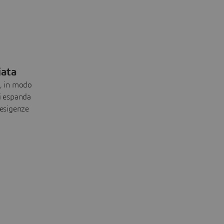
iata
à, in modo
si espanda
 esigenze