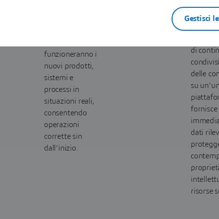
un'unica
virtualmente
verità.
Gestisci l
all'infinito per
Collabor
comprendere
senza so
come
di conti
funzioneranno i
condivis
nuovi prodotti,
delle co
sistemi e
su un'un
processi in
piattafo
situazioni reali,
fornisce
consentendo
immedia
operazioni
dati rile
corrette sin
protegg
dall’inizio.
contemp
propriet
intellett
risorse s