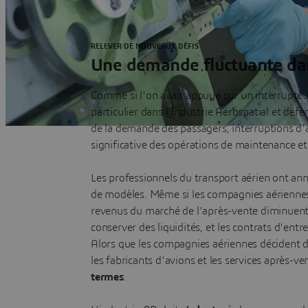
RELEVER DE NOUVEAUX DÉFIS
Une demande fluctuante dan
Comme si l'on avait appuyé sur un interrupteu
particulier dans l'industrie Aérospatial et déf
de la demande des passagers, interruptions d'
significative des opérations de maintenance et 
Les professionnels du transport aérien ont 
de modèles. Même si les compagnies aériennes o
revenus du marché de l'après-vente diminuent 
conserver des liquidités, et les contrats d'entr
Alors que les compagnies aériennes décident de 
les fabricants d'avions et les services après-v
termes
.