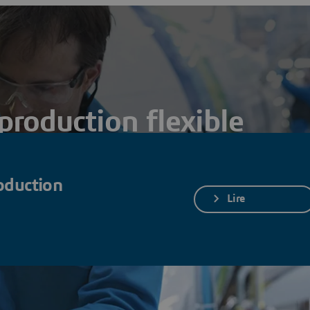
production flexible
e pour s’adapter aux évolutions du marché et à la demande
roduction
Lire