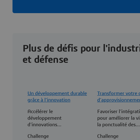
Plus de défis pour l'industr
et défense
Un développement durable
Transformer votre 
grâce à l’innovation
d'approvisionneme
une chaîne de valeu
Accélérer le
Favoriser l'intégrat
développement
pour améliorer la vis
d’innovations
la ponctualité des
révolutionnaires et
livraisons et la qual
Challenge
Challenge
durables
le premier essai