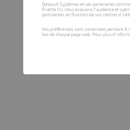
gaspillage avant le passage en production. Elle
Dassault Systèmes et ses partenaires commerci
systèmes de production et identifier en amont 
À cette fin, nous évaluons l'audience et op
pertinentes en fonction de vos centres d'inté
plusieurs cas de figure pour déterminer rapidem
méthodes de production pour répondre aux n
Vos préférences sont conservées pendant 6 m
bas de chaque page web. Pour plus d'informati
La plate-forme
3D
EXPERIENCE® fait le lien po
objectifs de qualité
. Elle propose aussi des ou
pour analyser différents scénarios de simulatio
connecte la planification à l'atelier via un «
mesures proactives en vue d'augmenter, dans l