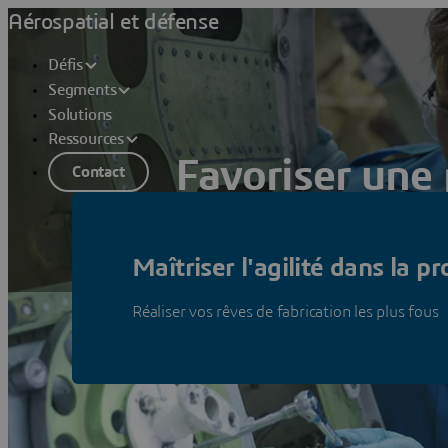
Aérospatial et défense
Défis
Segments
Solutions
Ressources
Favoriser une 
Contact
Mettre en place une production flexibl
Maîtriser l'agilité dans la p
Voir les solutions
Réaliser vos rêves de fabrication les plus fous