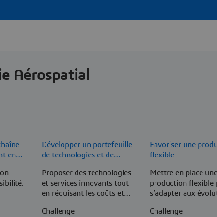
ie Aérospatial
chaîne
Développer un portefeuille
Favoriser une prod
nt en
de technologies et de
flexible
r
services agiles
ion
Proposer des technologies
Mettre en place un
ibilité,
et services innovants tout
production flexible
en réduisant les coûts et
s’adapter aux évolu
ité dès
les risques
du marché et à la 
Challenge
Challenge