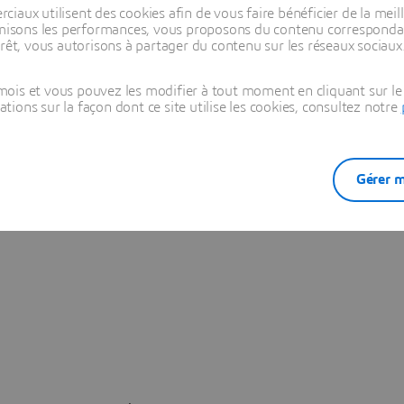
s peuvent planifier les mises à niveau stratégiques de leurs
aux utilisent des cookies afin de vous faire bénéficier de la meill
les problèmes potentiels avant qu'ils ne se produisent, simuler
timisons les performances, vous proposons du contenu correspondan
rêt, vous autorisons à partager du contenu sur les réseaux sociaux
ent la marche à suivre et intégrer la flexibilité à leurs systèmes e
ouvelles demandes durables du marché.
ois et vous pouvez les modifier à tout moment en cliquant sur le 
ons sur la façon dont ce site utilise les cookies, consultez notre
ur concilier
un pourcentage élevé de production agile et les
tils de planification de la production et de l’approvisionnement
n et planifier la capacité en fonction de la demande du marché. El
 jumeau numérique » pour anticiper les problèmes et prendre des
Gérer m
a mesure du possible, les taux de production.