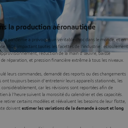
s la production aéronautique
r, la pandémie a provoqué un véritable choc dans le monde, et en
ense (AD), impactant toutes les facettes de l'industrie : écroulement
approvisionnement, réduction de la main d'œuvre, baisse
de réparation, et pression financière extrême à tous les niveaux.
annulé leurs commandes, demandé des reports ou des changements
nt toujours besoin d'entretenir leurs appareils stationnés, les
considérablement, car les révisions sont reportées afin de
etien à l'heure suivent la morosité du calendrier et des capacités.
retirer certains modèles et réévaluent les besoins de leur flotte,
ente doivent
estimer les variations de la demande à court et long