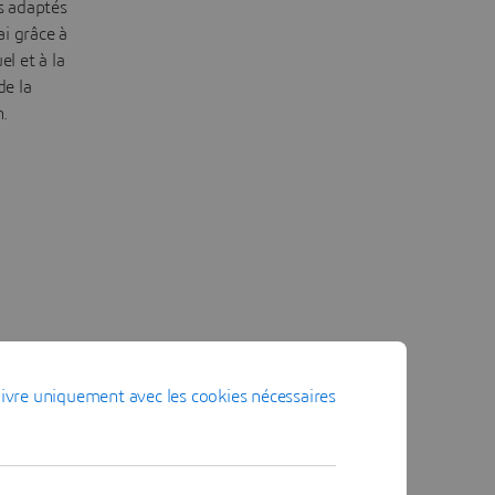
s adaptés
ai grâce à
el et à la
de la
n.
ivre uniquement avec les cookies nécessaires