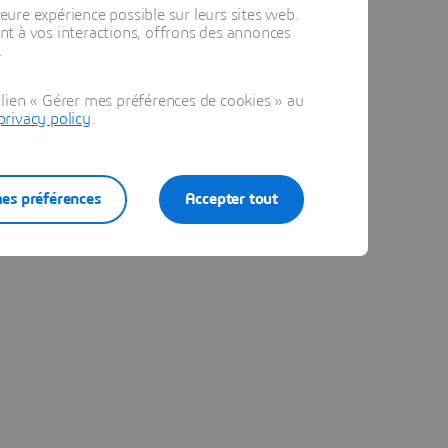
eure expérience possible sur leurs sites web.
t à vos interactions, offrons des annonces
.
t
lien « Gérer mes préférences de cookies » au
privacy policy
.
le
es préférences
Accepter tout