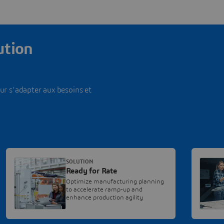
ution
r s’adapter aux besoins et
SOLUTION
Ready for Rate
Optimize manufacturing planning
to accelerate ramp-up and
enhance production agility