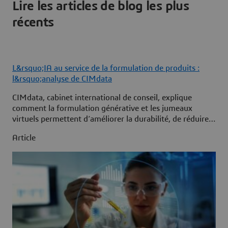
Lire les articles de blog les plus
récents
L&rsquo;IA au service de la formulation de produits :
l&rsquo;analyse de CIMdata
CIMdata, cabinet international de conseil, explique
comment la formulation générative et les jumeaux
virtuels permettent d’améliorer la durabilité, de réduire
les coûts, de gagner en efficacité et en rapidité, et de
Article
renforcer la conformité dans l’industrie des produits de
grande consommation.