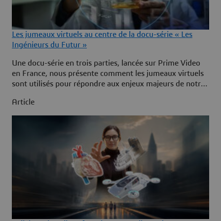
Les jumeaux virtuels au centre de la docu-série « Les
Ingénieurs du Futur »
Une docu-série en trois parties, lancée sur Prime Video
en France, nous présente comment les jumeaux virtuels
sont utilisés pour répondre aux enjeux majeurs de notre
époque, notamment la santé, l’architecture et la
Article
mobilité.