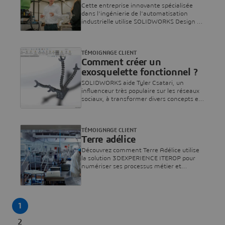
l'automatisation
Cette entreprise innovante spécialisée
dans l'ingénierie de l'automatisation
industrielle utilise SOLIDWORKS Design et
la plate-forme 3DEXPERIENCE pour
structurer le développement de robots
collaboratifs, relier l'ingénierie à l'atelier
TÉMOIGNAGE CLIENT
et évoluer en toute confiance.
Comment créer un
exosquelette fonctionnel ?
SOLIDWORKS aide Tyler Csatari, un
influenceur très populaire sur les réseaux
sociaux, à transformer divers concepts en
systèmes mécaniques fonctionnels
destinés à l'ingénierie du divertissement.
TÉMOIGNAGE CLIENT
Terre adélice
Découvrez comment Terre Adélice utilise
la solution 3DEXPERIENCE ITEROP pour
numériser ses processus métier et
améliorer son efficacité opérationnelle
1
2