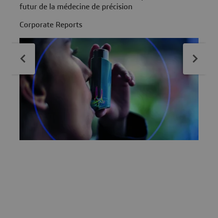
futur de la médecine de précision
a
p
Corporate Reports
C