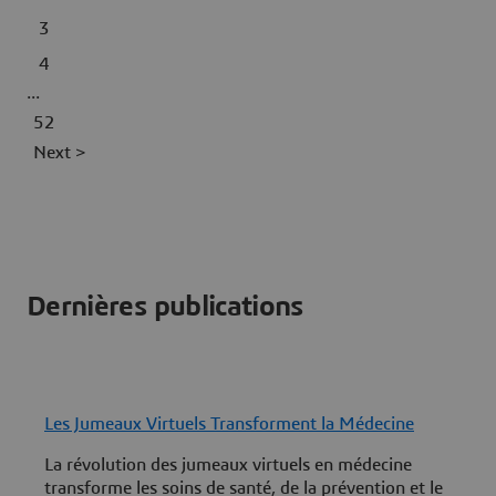
3
4
...
52
Next >
Dernières publications
Les Jumeaux Virtuels Transforment la Médecine
A
c
La révolution des jumeaux virtuels en médecine
transforme les soins de santé, de la prévention et le
À