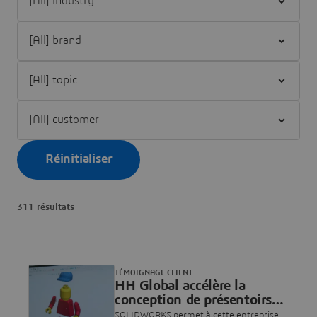
Filter [All] brand
Filter [All] topic
Filter [All] customer
Réinitialiser
311 résultats
TÉMOIGNAGE CLIENT
HH Global accélère la
conception de présentoirs
pour la grande distribution
SOLIDWORKS permet à cette entreprise