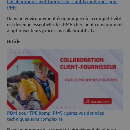
Collaboration client-fournisseur : outils modernes pour
PME
Dans un environnement économique où la compétitivité
est devenue essentielle, les PME cherchent constamment
à optimiser leurs processus collaboratifs. La
collaboration client-fournisseur représente un enjeu
Article
majeur pour ces entreprises qui doivent jongler avec des
contraintes de ressources tout en maintenant ...
Continued
PDM pour TPE &amp; PME : gérez vos données
techniques sans complexité
Dans un monde où la compétitivité dépend de plus en