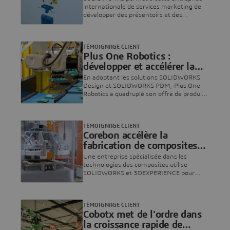
internationale de services marketing de
développer des présentoirs et des
emballages destinés à la grande
distribution, tout en coordonnant une
production rapide grâce à un réseau
TÉMOIGNAGE CLIENT
mondial de fournisseurs.
Plus One Robotics :
développer et accélérer la
conception de robots
En adoptant les solutions SOLIDWORKS
destinés à la manutention
Design et SOLIDWORKS PDM, Plus One
Robotics a quadruplé son offre de produits,
de colis
raccourci ses cycles de développement,
amélioré la gestion des données et
éliminé les reprises grâce à un contrôle
TÉMOIGNAGE CLIENT
plus strict des révisions.
Corebon accélère la
fabrication de composites
grâce à l'induction
Une entreprise spécialisée dans les
technologies des composites utilise
SOLIDWORKS et 3DEXPERIENCE pour
modéliser, valider et développer la
fabrication de composites en gagnant en
rapidité, en contrôle et en efficacité.
TÉMOIGNAGE CLIENT
Cobotx met de l'ordre dans
la croissance rapide de