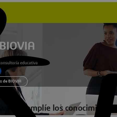
 BIOVIA
onsultoría educativa
os de BIOVIA
tware y amplíe los conocimiento