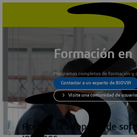
Formación en
Programas completos de formación y c
Contactar a un experto de BIOVIA
Visite una comunidad de usuari
Acelere la adopción de sof