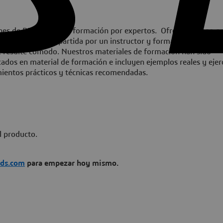
iones de BIOVIA con la formación por expertos. Ofrecemos una g
n a distancia impartida por un instructor y formación presencia
le resulte cómodo. Nuestros materiales de formación han sido
cados en material de formación e incluyen ejemplos reales y ejer
mientos prácticos y técnicas recomendadas.
l producto.
3ds.com
para empezar hoy mismo.