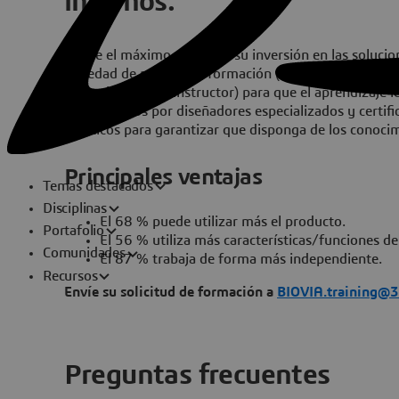
internos.
Saque el máximo partido a su inversión en las soluc
variedad de medios de formación (e-learning, formació
impartida por un instructor) para que el aprendizaje 
desarrollados por diseñadores especializados y certifi
prácticos para garantizar que disponga de los conoci
Principales ventajas
Temas destacados
Disciplinas
El 68 % puede utilizar más el producto.
Portafolio
El 56 % utiliza más características/funciones de
Comunidades
El 87 % trabaja de forma más independiente.
Recursos
Envíe su solicitud de formación a
BIOVIA.training@
Preguntas frecuentes