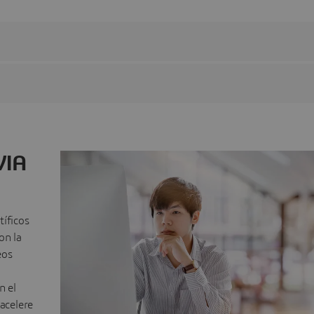
VIA
tíficos
on la
eos
n el
 acelere