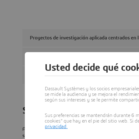
Proyectos de investigación aplicada centrados en 
Programa de recursos científicos computacionales
Usted decide qué cook
Orientación avanzada
Dassault Systèmes y los socios empresariales 
se mide la audiencia y se mejora el rendimie
según sus intereses y se le permite compartir
Su paso siguiente
Sus preferencias se mantendrán durante 6 me
cookies" que hay en el pie del sitio web. Si 
privacidad.
Aplique una tecnología de software potente de la Deep
son críticos para el negocio bajo la más estricta conf