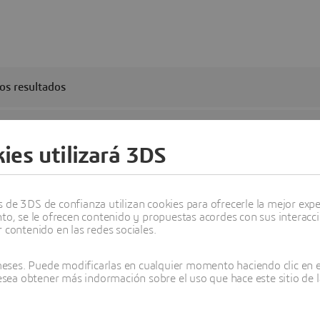
los resultados
ies utilizará 3DS
de 3DS de confianza utilizan cookies para ofrecerle la mejor experi
nto, se le ofrecen contenido y propuestas acordes con sus interacc
 contenido en las redes sociales.
ses. Puede modificarlas en cualquier momento haciendo clic en el
desea obtener más indormación sobre el uso que hace este sitio de l
 Science y su experiencia y conocimientos a los desafíos científ
idencialidad. Para más información, envíe
nuestro formulario
,