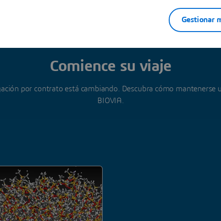
erest y "Contract Research" en la sección Comments.
Gestionar m
Comience su viaje
igación por contrato está cambiando. Descubra cómo mantenerse u
BIOVIA.