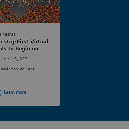
S RELEASE
ustry-First Virtual
als to Begin on
ghtweighting Glass
ember 9, 2021
ttles
 noviembre de 2021
Learn more