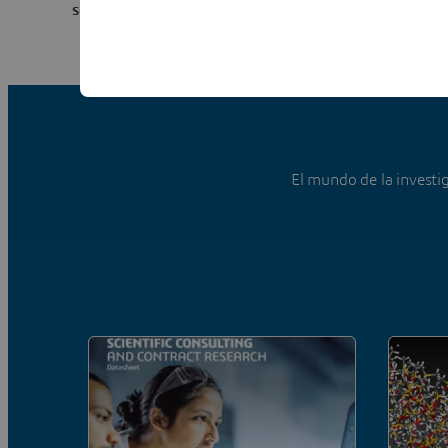
seleccionando "Scientific Research" en Domain of Int
El mundo de la invest