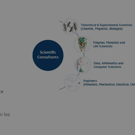
te
r los