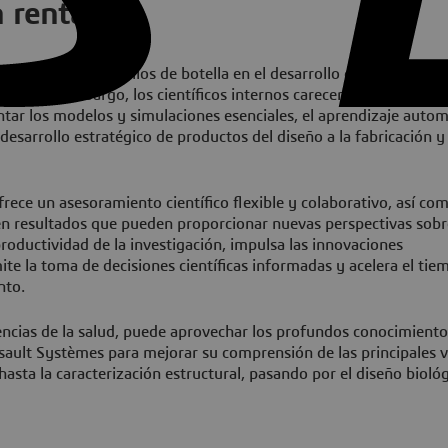
n rentables
 minimizar los cuellos de botella en el desarrollo que aumentan 
tos. Sin embargo, los científicos internos carecen a menudo del
ntar los modelos y simulaciones esenciales, el aprendizaje autom
esarrollo estratégico de productos del diseño a la fabricación y
rece un asesoramiento científico flexible y colaborativo, así co
n resultados que pueden proporcionar nuevas perspectivas sobr
roductividad de la investigación, impulsa las innovaciones
mite la toma de decisiones científicas informadas y acelera el ti
nto.
iencias de la salud, puede aprovechar los profundos conocimiento
ssault Systèmes para mejorar su comprensión de las principales v
asta la caracterización estructural, pasando por el diseño bioló