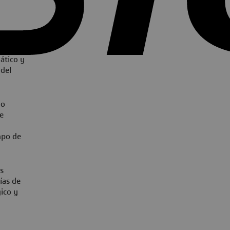
el coste y
 tiempo,
ático y
 del
mo
e
empo de
s
ías de
gico y