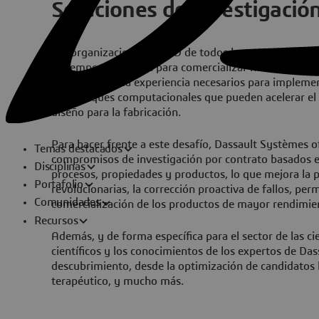
Soluciones de investigació
Las organizaciones de I+D de todos los sectores deben
el tiempo necesarios para comercializar nuevos produc
los recursos o la experiencia necesarios para impleme
los enfoques computacionales que pueden acelerar el d
diseño para la fabricación.
Para hacer frente a este desafío, Dassault Systèmes of
Temas destacados
compromisos de investigación por contrato basados e
Disciplinas
procesos, propiedades y productos, lo que mejora la p
Portafolio
revolucionarias, la corrección proactiva de fallos, per
Comunidades
comercialización de los productos de mayor rendimie
Recursos
Además, y de forma específica para el sector de las c
científicos y los conocimientos de los expertos de Da
descubrimiento, desde la optimización de candidatos h
terapéutico, y mucho más.