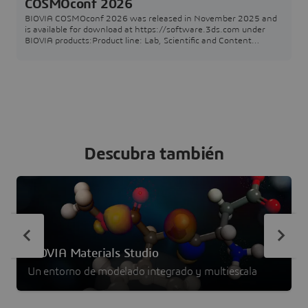
COSMOconf 2026
BIOVIA COSMOconf 2026 was released in November 2025 and
is available for download at https://software.3ds.com under
BIOVIA products:Product line: Lab, Scientific and Content
SolutionsRelease: 2026Level: BIOVIA 2026 GoldenFixes for this
level: N/AThe following Technical Note informs you about
BIOVIA COSMOconf 2026 including the release's supported
operating systems, enhancements and fixed defects.h
Descubra también
BIOVIA Materials Studio
Un entorno de modelado integrado y multiescala