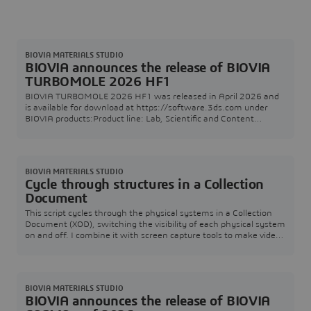
BIOVIA MATERIALS STUDIO
BIOVIA announces the release of BIOVIA
TURBOMOLE 2026 HF1
BIOVIA TURBOMOLE 2026 HF1 was released in April 2026 and
is available for download at https://software.3ds.com under
BIOVIA products:Product line: Lab, Scientific and Content
SolutionsRelease: 2026Level: BIOVIA 2026 GoldenFixes for this
level: BIOVIA 2026 Golden HF3The following Technical Note
informs you about BIOVIA TURBOMOLE 2026 HF1 including the
release's supported operating systems, enhance
BIOVIA MATERIALS STUDIO
Cycle through structures in a Collection
Document
This script cycles through the physical systems in a Collection
Document (XOD), switching the visibility of each physical system
on and off. I combine it with screen capture tools to make videos
that cannot easily be animated in a single trajectory document
(ie cross-linking where the bonding changes, or processes
where molecules are added or deleted).It can also be used to
show lots of different
BIOVIA MATERIALS STUDIO
BIOVIA announces the release of BIOVIA