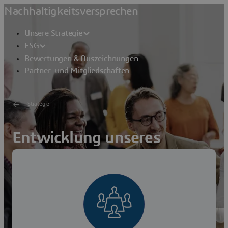
Nachhaltigkeitsversprechen
Unsere Strategie
ESG
Bewertungen & Auszeichnungen
Partner- und Mitgliedschaften
Strategie
Entwicklung unseres
Humankapitals
Wir investieren in die Weiterentwicklung unseres
Humankapitals und legen Wert auf Vielfalt und ethische
Grundsätze.