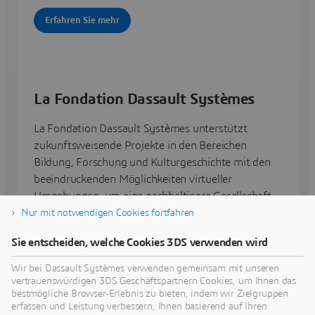
Erfahren Sie mehr
La Fondation Dassault Systèmes
La Fondation Dassault Systèmes unterstützt
zukunftsweisende Projekte in den Bereichen
Bildung, Forschung und Kulturgeschichte mit den
beeindruckenden Möglichkeiten virtueller
Umgebungen, um eine nachhaltigere Gesellschaft
zu entwickeln.
Nur mit notwendigen Cookies fortfahren
Sie entscheiden, welche Cookies 3DS verwenden wird
Mehr über die Initiative
Wir bei Dassault Systèmes verwenden gemeinsam mit unseren
vertrauenswürdigen 3DS Geschäftspartnern Cookies, um Ihnen das
bestmögliche Browser-Erlebnis zu bieten, indem wir Zielgruppen
erfassen und Leistung verbessern, Ihnen basierend auf Ihren