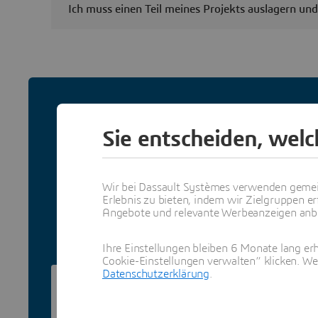
Ich muss einen Teil meines Projekts auslagern un
Warum s
Sie entscheiden, wel
Partnern
Bauen Sie Ihr Geschäft aus,
Wir bei Dassault Systèmes verwenden gemei
Entdecken Sie all unsere Mögl
Erlebnis zu bieten, indem wir Zielgruppen er
uns, um herauszufinden, wi
Angebote und relevante Werbeanzeigen anbie
Ihre Einstellungen bleiben 6 Monate lang erh
Cookie-Einstellungen verwalten“ klicken. We
Datenschutzerklärung
.