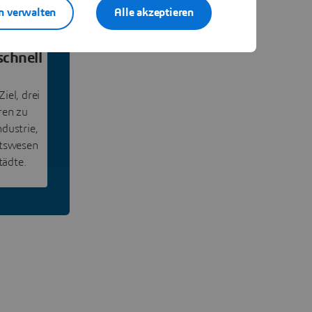
n verwalten
Alle akzeptieren
chnell
iel, drei
ren zu
dustrie,
itswesen
tädte.