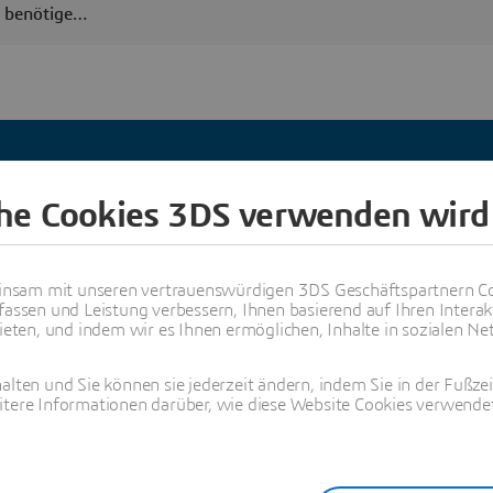
d benötige…
ollten Sie unserem
che Cookies 3DS verwenden wird
etzwerk beitreten?
 indem Sie Partner von Dassault Systèmes werden.
nsam mit unseren vertrauenswürdigen 3DS Geschäftspartnern Co
ichkeiten zur Zusammenarbeit und kontaktieren Sie
fassen und Leistung verbessern, Ihnen basierend auf Ihren Interak
e wir Kunden am besten gemeinsam weiterhelfen
ten, und indem wir es Ihnen ermöglichen, Inhalte in sozialen Net
können.
alten und Sie können sie jederzeit ändern, indem Sie in der Fußze
itere Informationen darüber, wie diese Website Cookies verwendet