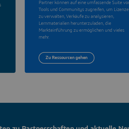
Partner können auf eine umfassende Suite vo
s
Tools und Communitys zugreifen, um Lizenze
zu verwalten, Verkäufe zu analysieren,
Lernmaterialien herunterzuladen, die
Markteinführung zu ermöglichen und vieles
mehr.
Zu Ressourcen gehen
ten zu Partnerschaften und aktuelle Ne