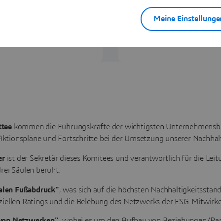
tion und dem
einschließlich ESG-
Meine Einstellunge
ttee
kommen die Führungskräfte der wichtigsten Unternehmensbe
tionspläne und Fortschritte bei der Umsetzung unserer Nachhalt
er
ist der Sekretär dieses Komitees und verantwortlich für die Leit
rei Säulen beruht:
malen Fußabdruck"
,
was sich auf die höchsten Nachhaltigkeitsstan
iellen Ratings und die Belebung des Netzwerks der ESG-Mitwirk
von Netzwerken"
, wobei es um den Aufbau von Beziehungen/Part