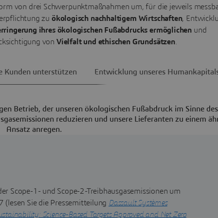
n Form von drei Schwerpunktmaßnahmen um, für die jeweils messb
erpflichtung zu
ökologisch nachhaltigem Wirtschaften
, Entwickl
rringerung ihres ökologischen Fußabdrucks ermöglichen
und
cksichtigung von
Vielfalt und ethischen Grundsätzen
.
e Kunden unterstützen
Entwicklung unseres Humankapital
igen Betrieb, der unseren ökologischen Fußabdruck im Sinne des
gasemissionen reduzieren und unsere Lieferanten zu einem äh
Ansatz anregen.
der Scope-1- und Scope-2-Treibhausgasemissionen um
 (lesen Sie die Pressemitteilung
Dassault Systèmes
stainability: Science-Based Targets Approved and Net Zero