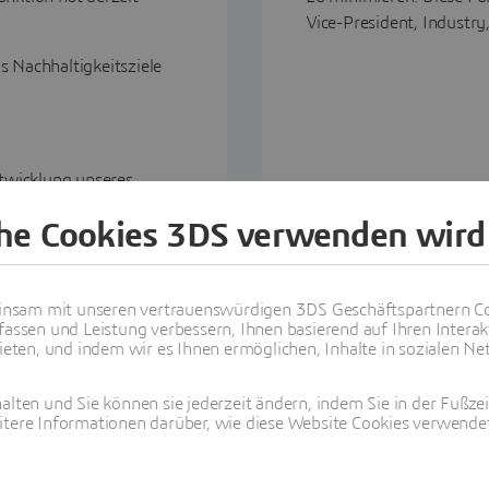
Vice-President, Industr
s Nachhaltigkeitsziele
twicklung unseres
lysiert potenzielle
che Cookies 3DS verwenden wird
 Markt auswirken.
htsanforderungen und
nsam mit unseren vertrauenswürdigen 3DS Geschäftspartnern Co
fassen und Leistung verbessern, Ihnen basierend auf Ihren Interak
üft die
ten, und indem wir es Ihnen ermöglichen, Inhalte in sozialen Net
ators, für die jährliche
alten und Sie können sie jederzeit ändern, indem Sie in der Fußze
itere Informationen darüber, wie diese Website Cookies verwendet
tands kommen zweimal
 eine dem Thema