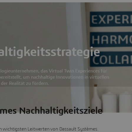
ltigkeitsstrategie
ologieunternehmen, das Virtual Twin Experiences für
reitstellt, um nachhaltige Innovationen in virtuellen
r Realität zu fördern.
mes Nachhaltigkeitsziele
n wichtigsten Leitwerten von Dassault Systèmes.