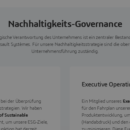
Nachhaltigkeits-Governance
gische Verantwortung des Unternehmens ist ein zentraler Bestand
sault Systèmes. Für unsere Nachhaltigkeitsstrategie sind die obe
Unternehmensführung zuständig.
Executive Operat
t bei der Überprüfung
Ein Mitglied unseres
Exe
trategien. Wir haben
für den Fahrplan unserer
of Sustainable
Produktentwicklung, um
nt, um unsere ESG-Ziele,
(Handabdruck) und den 
unktion hat derzeit
zu minimieren. Diese Fu