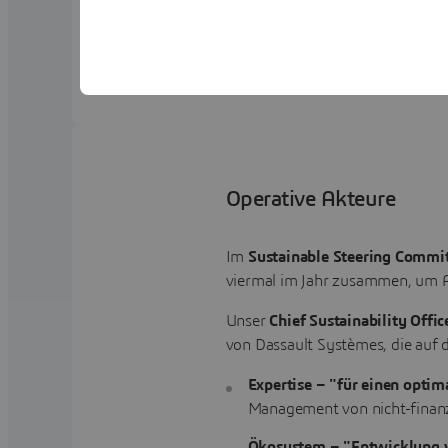
Nachhaltigkeit und die andere der Risikopräven
Risikomanagement innerhalb des Unternehmens, 
Risiken, gewidmet ist.
Operative Akteure
Im
Sustainable Steering Commi
viermal im Jahr zusammen, um Ak
Unser
Chief Sustainability Offic
von Dassault Systèmes, die auf d
Expertise – "für einen opti
Management von nicht-finanz
Ökosystem – "Entwicklung 