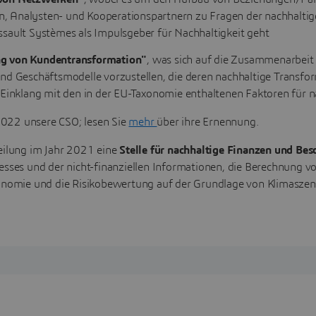
en, Analysten- und Kooperationspartnern zu Fragen der nachhalti
sault Systèmes als Impulsgeber für Nachhaltigkeit geht
g von Kundentransformation"
, was sich auf die Zusammenarbei
nd Geschäftsmodelle vorzustellen, die deren nachhaltige Transf
Einklang mit den in der EU-Taxonomie enthaltenen Faktoren für 
t 2022 unsere CSO; lesen Sie
mehr
über ihre Ernennung.
teilung im Jahr 2021 eine
Stelle für nachhaltige Finanzen und Be
esses und der nicht-finanziellen Informationen, die Berechnung v
mie und die Risikobewertung auf der Grundlage von Klimaszenar