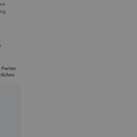
are
ung
s
 Pariser
nlichen