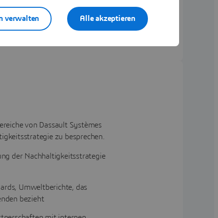
n verwalten
Alle akzeptieren
reiche von Dassault Systèmes
igkeitsstrategie zu besprechen.
ung der Nachhaltigkeitsstrategie
dards, Umweltberichte, das
enden bezieht
nerschaften mit internen,