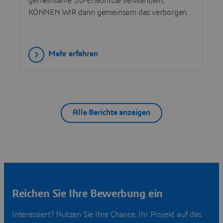
gemeinsame 3D-Erlebnisse verwandeln,
KÖNNEN WIR dann gemeinsam das verborgene
Potenzial des Elektromagnetismus ausschöpfen
und eine neue Generation von Innovatoren
inspirieren?
Mehr erfahren
Alle Berichte anzeigen
Reichen Sie Ihre Bewerbung ein
Interessiert? Nutzen Sie Ihre Chance, Ihr Projekt auf das