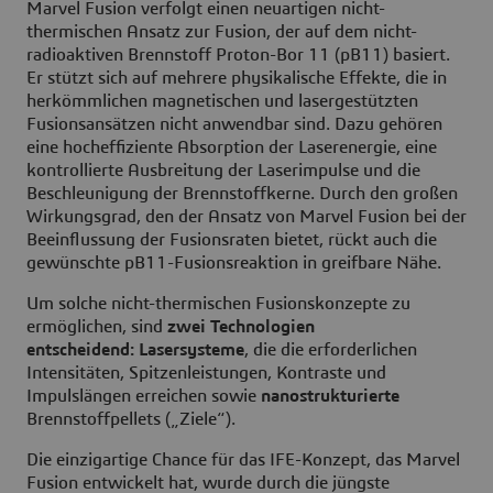
Marvel Fusion verfolgt einen neuartigen nicht-
thermischen Ansatz zur Fusion, der auf dem nicht-
radioaktiven Brennstoff Proton-Bor 11 (pB11) basiert.
Er stützt sich auf mehrere physikalische Effekte, die in
herkömmlichen magnetischen und lasergestützten
Fusionsansätzen nicht anwendbar sind. Dazu gehören
eine hocheffiziente Absorption der Laserenergie, eine
kontrollierte Ausbreitung der Laserimpulse und die
Beschleunigung der Brennstoffkerne. Durch den großen
Wirkungsgrad, den der Ansatz von Marvel Fusion bei der
Beeinflussung der Fusionsraten bietet, rückt auch die
gewünschte pB11-Fusionsreaktion in greifbare Nähe.
Um solche nicht-thermischen Fusionskonzepte zu
ermöglichen, sind
zwei Technologien
entscheidend:
Lasersysteme
, die die erforderlichen
Intensitäten, Spitzenleistungen, Kontraste und
Impulslängen erreichen sowie
nanostrukturierte
Brennstoffpellets („Ziele“).
Die einzigartige Chance für das IFE-Konzept, das Marvel
Fusion entwickelt hat, wurde durch die jüngste