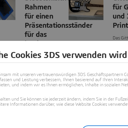
Rahmen
für G
für einen
und
Präsentationsständer
Prin
für das
Das Git
iPad
des
Gitarre
che Cookies 3DS verwenden wird
Wir haben einen
wurde 
robusten,
xDesign
diebstahlsicheren
CATIA L
nsam mit unseren vertrauenswürdigen 3DS Geschäftspartnern Co
Rahmen für das
Designe
fassen und Leistung verbessern, Ihnen basierend auf Ihren Interak
iPad mit CATIA
ten, und indem wir es Ihnen ermöglichen, Inhalte in sozialen Net
konstru
und DELMIA
anschli
entwickelt, um
alten und Sie können sie jederzeit ändern, indem Sie in der Fußze
xHighli
einen sicheren,
itere Informationen darüber, wie diese Website Cookies verwendet
optimier
materialsparenden
wird es 
Ständer für
SLA-Dr
unseren
einer vo