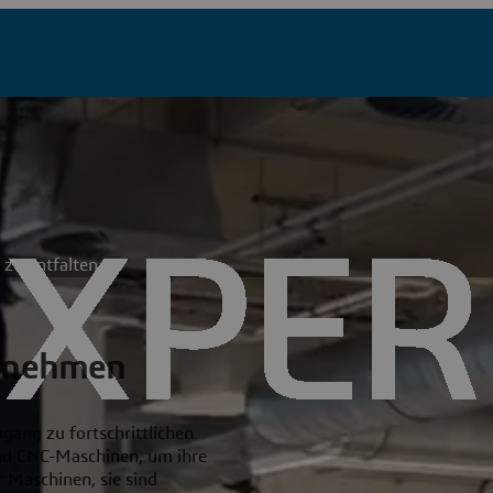
 zu entfalten
annehmen
gang zu fortschrittlichen
nd CNC-Maschinen, um ihre
r Maschinen, sie sind