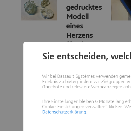
gedrucktes
Modell
eines
Herzens
für ein
Kleinkind
Sie entscheiden, wel
mit HLHS
Mithilfe von
Wir bei Dassault Systèmes verwenden gemei
Erlebnis zu bieten, indem wir Zielgruppen er
Formlabs Form 4
Angebote und relevante Werbeanzeigen anbie
in unserem
FabLab in Velizy
Ihre Einstellungen bleiben 6 Monate lang erh
und dem von
Cookie-Einstellungen verwalten“ klicken. We
unserem Partner
Datenschutzerklärung
.
Cylaos
bereitgestellten