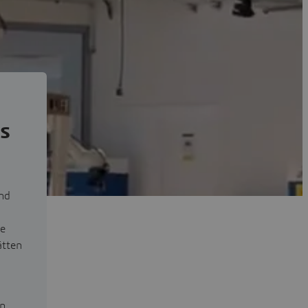
s
und
ie
ätten
en