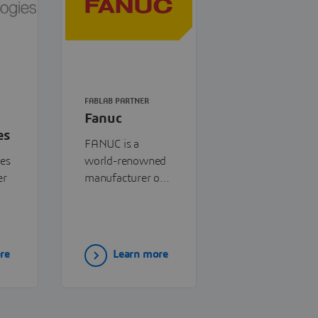
FABLAB PARTNER
Fanuc
es
FANUC is a
ies
world-renowned
er
manufacturer of
industrial
,
automation
to-
systems,
ns—
specializing in
re
Learn more
robotics, CNC
systems, and
factory
automation