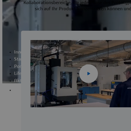
Kollaborationsbereiche, die jede Phase des Prototyp
sich auf Ihr Produkt konzentrieren können und
Innovationslabor
Startup Programme
Portfolio
Life @ Lab
Aktuelles
Bewerbung