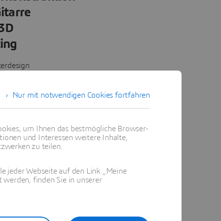
itarre
 3D
ting
terdesign
ngehäuses
Nur mit notwendigen Cookies fortfahren
mit
 und
attice
okies, um Ihnen das bestmögliche Browser-
r
tionen und Interessen weitere Inhalte,
zwerken zu teilen.
iert und
eßend mit
ile jeder Webseite auf den Link „Meine
ght
 werden, finden Sie in unserer
t. Derzeit
mittels
uck zu
ll