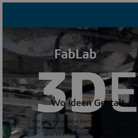
FabLab
Ein Fertigungsraum, um die Kreativität
Wo Ideen Gestalt 
Mit FabLabs erhalten Startups und Entwickler Zu
Werkzeugen wie 3D-Druckern, Laserschneidern u
Ideen zu verwirklichen. Sie sind mehr als nu