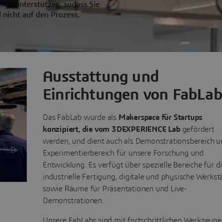
ings unterstützen, sodass Sie
 nicht auf den Prozess.
Ausstattung und
Einrichtungen von FabLab
Das FabLab wurde als
Makerspace für Startups
konzipiert, die vom 3DEXPERIENCE Lab
gefördert
werden, und dient auch als Demonstrationsbereich 
Experimentierbereich für unsere Forschung und
Entwicklung. Es verfügt über spezielle Bereiche für d
industrielle Fertigung, digitale und physische Werkst
sowie Räume für Präsentationen und Live-
Demonstrationen.
Unsere FabLabs sind mit fortschrittlichen Werkzeug