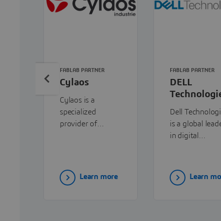
FABLAB PARTNER
FABLAB PARTNER
Cylaos
DELL
Technologi
Cylaos is a
specialized
Dell Technolog
provider of
is a global lead
additive
in digital
manufacturing
transformation
solutions,
providing end-
delivering
end IT solutio
Learn more
Learn mo
advanced 3D
including
printing
hardware,
technologies and
software, and
expert support to
services—that