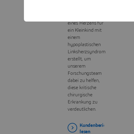
Harz wurde ein
detailliertes 3D-
gedrucktes Modell
eines Herzens für
ein Kleinkind mit
einem
hypoplastischen
Linksherzsyndrom
erstellt, um
unserem
Forschungsteam
dabei zu helfen,
diese kritische
chirurgische
Erkrankung zu
verdeutlichen.
Kundenbericht
lesen