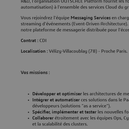
R&D, l'organisation OUTSCALE Platform fournit les f
automatisation) à l'ensemble des services Cloud du g
Vous rejoindrez l'équipe
Messaging Services
en charg
streaming d'événements (Event-Driven Architecture). V
notre plateforme de messagerie distribuée pour l'éc
Contrat :
CDI
Localisation :
Vélizy-Villacoublay (78) - Proche Paris.
Vos missions :
Développer et optimiser
les architectures de m
Intégrer et automatiser
ces solutions dans le Pa
développeurs (solutions "as a service").
Spécifier, implémenter et tester
les nouvelles fo
Collaborer
étroitement avec les équipes Ops, Cyb
et la scalabilité des clusters.