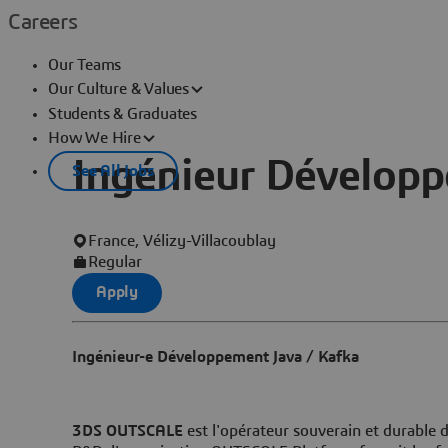
Careers
Our Teams
Our Culture & Values
Students & Graduates
How We Hire
Ingénieur Développ
See All Jobs
France, Vélizy-Villacoublay
Regular
Apply
Ingénieur-e Développement Java / Kafka
3DS OUTSCALE
est l'opérateur souverain et durable 