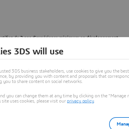
stifiez de
2 ans d'expérience minimum en développement
ies 3DS will use
ure, topics, tuning).
on Linux
(OS, réseau, troubleshooting).
tes
, Docker, Helm.
usted 3DS business stakeholders, use cookies to give you the bes
s, environnement dynamique multi-projets.
nce, by providing you with content and proposals that correspond 
ng you to share content on social networks.
and you can change them at any time by clicking on the "Manage my
ite uses cookies, please visit our
privacy policy
.
ique, portée par une forte croissance depuis plus de 40 ans
Manag