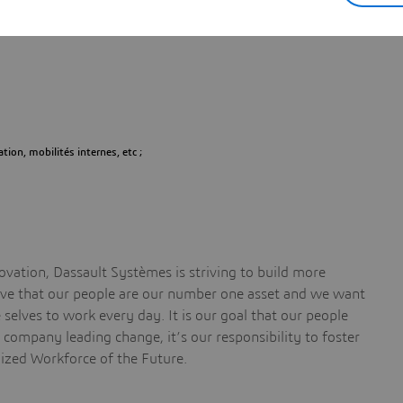
on, mobilités internes, etc ;
vation, Dassault Systèmes is striving to build more
ieve that our people are our number one asset and we want
selves to work every day. It is our goal that our people
a company leading change, it’s our responsibility to foster
nized Workforce of the Future.