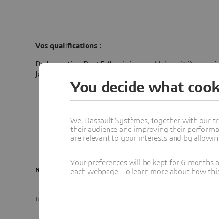
Vos qualifications :
De formation Bac+5 (Ingénieur ou Université), vous ju
Java
et en programmation distribuée.
You decide what cook
Expertise requise :
Java,
Apache Kafka
(architect
Système :
Bonnes compétences en
administrati
Compétences appréciées (Préférable) : Kuberne
We, Dassault Systèmes, together with our tr
Méthodo :
API REST, architecture Microservice
their audience and improving their performa
Langues :
Anglais courant (écrit et oral).
are relevant to your interests and by allowi
Your preferences will be kept for 6 months 
Nous rejoindre c'est aussi :
each webpage. To learn more about how this s
Intégrer une entreprise scientifique au cœur de l’innovation technolog