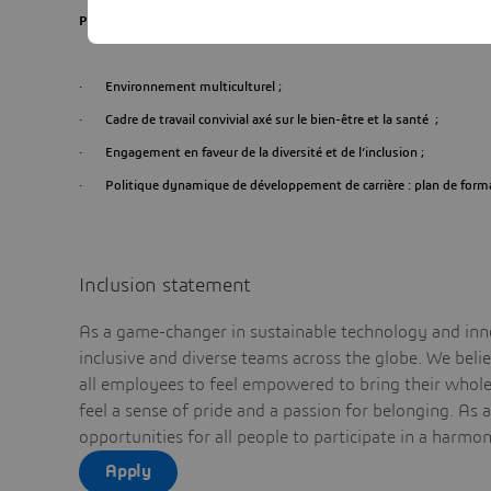
Principaux avantages et bénéfices :
· Environnement multiculturel ;
· Cadre de travail convivial axé sur le bien-être et la santé ;
· Engagement en faveur de la diversité et de l’inclusion ;
· Politique dynamique de développement de carrière : plan de formati
Inclusion statement
As a game-changer in sustainable technology and inno
inclusive and diverse teams across the globe. We bel
all employees to feel empowered to bring their whole 
feel a sense of pride and a passion for belonging. As 
opportunities for all people to participate in a harmo
Apply