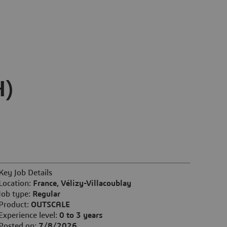
H)
Key Job Details
Location:
France, Vélizy-Villacoublay
Job type:
Regular
Product:
OUTSCALE
Experience level:
0 to 3 years
Posted on:
7/8/2026