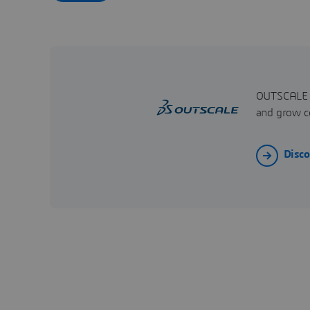
OUTSCALE of
and grow co
Disc