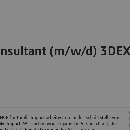
onsultant (m/w/d) 3DE
E für Public Impact arbeitest du an der Schnittstelle von
ic Impact. Wir suchen eine engagierte Persönlichkeit, die
d Lust hat, digitale Lösungen bei Start-ups und