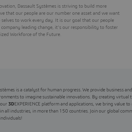
vation, Dassault Systèmes is striving to build more
ieve that our people are our number one asset and we want
selves to work every day. It is our goal that our people
a company leading change, it’s our responsibility to foster
nized Workforce of the Future.
stèmes is a catalyst for human progress. We provide business and
ironments to imagine sustainable innovations. By creating virtual t
 our
3D
EXPERIENCE platform and applications, we bring value t
s, in all industries, in more than 150 countries. Join our global 
individuals!