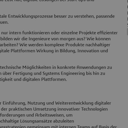
itale Entwicklungsprozesse besser zu verstehen, passende
uen.
 nur intern funktionieren oder einzelne Projekte effizienter
e bilden wir die Ingenieure von morgen aus? Wie können
narbeiten? Wie werden komplexe Produkte nachhaltiger
gitale Plattformen Wirkung in Bildung, Innovation und
, technische Möglichkeiten in konkrete Anwendungen zu
 über Fertigung und Systems Engineering bis hin zu
igkeit und digitalen Plattformen.
r Einführung, Nutzung und Weiterentwicklung digitaler
 der praktischen Umsetzung innovativer Technologien
nforderungen und Arbeitsweisen, um
achhaltige Lösungsansätze abzuleiten
gsstrategien gemeinsam mit internen Teams auf Basis der