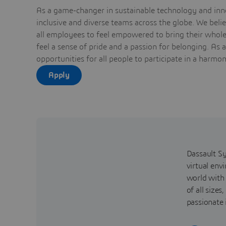
As a game-changer in sustainable technology and inno
inclusive and diverse teams across the globe. We bel
all employees to feel empowered to bring their whole 
feel a sense of pride and a passion for belonging. As 
opportunities for all people to participate in a harmo
Apply
Dassault Sy
virtual env
world with
of all size
passionate 