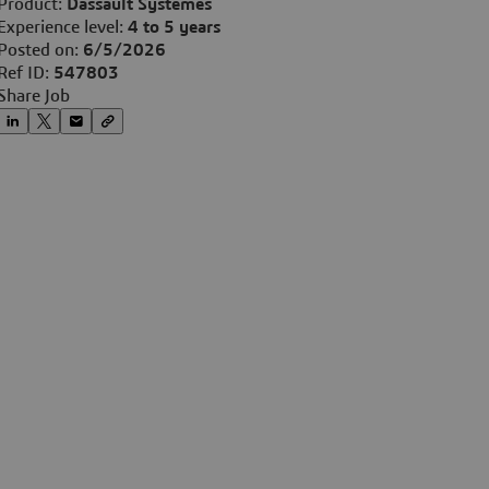
Product:
Dassault Systèmes
Experience level:
4 to 5 years
Posted on:
6/5/2026
Ref ID:
547803
Share Job