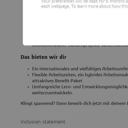
Your preferences will be kept for 6 months 
Interesse an der Zusammenarbeit mit Hochschu
each webpage. To learn more about how this s
auf neue Technologien, Forschungsthemen und i
Strukturierte, selbstständige und zuverlässige A
neue Themen einzuarbeiten und komplexe Sachve
Sehr gute Deutsch- und gute Englischkenntnisse
Gesucht wird eine kommunikationsstarke Persön
Umgang mit Menschen und dem Wunsch, sich im
innovationsnaher Kundenprojekte weiterzuent
Das bieten wir dir
Ein internationales und vielfältiges Arbeitsumf
Flexible Arbeitszeiten, ein hybrides Arbeitsmod
attraktives Benefit-Paket
Umfangreiche Lern- und Entwicklungsmöglichkei
weiterzuentwickeln.
Klingt spannend? Dann bewirb dich jetzt mit deinem
Inclusion statement