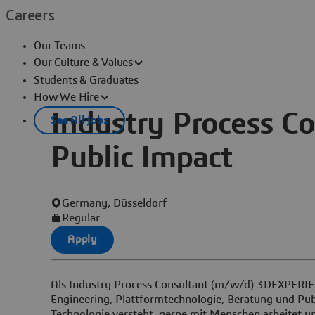
Careers
Our Teams
Our Culture & Values
Students & Graduates
How We Hire
Industry Process C
See All Jobs
Public Impact
Germany, Düsseldorf
Regular
Apply
Als Industry Process Consultant (m/w/d) 3DEXPERIENC
Engineering, Plattformtechnologie, Beratung und Publ
Technologie versteht, gerne mit Menschen arbeitet un