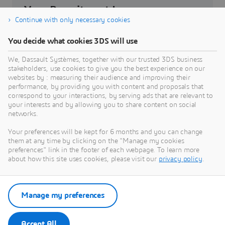
Your Recruitment Journey
Continue with only necessary cookies
Get to know about your recruitment journey.
You decide what cookies 3DS will use
We, Dassault Systèmes, together with our trusted 3DS business
Know more
stakeholders, use cookies to give you the best experience on our
websites by : measuring their audience and improving their
performance, by providing you with content and proposals that
correspond to your interactions, by serving ads that are relevant to
your interests and by allowing you to share content on social
networks.
Students & Graduates
Your preferences will be kept for 6 months and you can change
them at any time by clicking on the "Manage my cookies
Be part of the future of our workforce – check out
preferences" link in the footer of each webpage. To learn more
internship and job opportunities.
about how this site uses cookies, please visit our
privacy policy
.
Learn more
Manage my preferences
Accept All