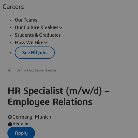
Careers
Our Teams
Our Culture & Values
Students & Graduates
How We Hire
See All Jobs
Be the Next Game Changer
HR Specialist (m/w/d) –
Employee Relations
Germany, Munich
Regular
Apply