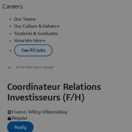
Careers
Our Teams
Our Culture & Values
Students & Graduates
How We Hire
See All Jobs
Be the Next Game Changer
Coordinateur Relations
Investisseurs (F/H)
France, Vélizy-Villacoublay
Regular
Apply