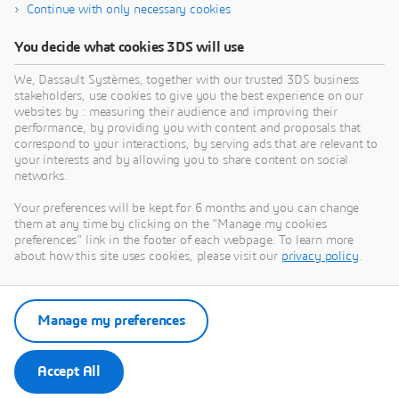
Continue with only necessary cookies
Get to know about your recruitment journey.
You decide what cookies 3DS will use
We, Dassault Systèmes, together with our trusted 3DS business
Know more
stakeholders, use cookies to give you the best experience on our
websites by : measuring their audience and improving their
performance, by providing you with content and proposals that
correspond to your interactions, by serving ads that are relevant to
your interests and by allowing you to share content on social
networks.
Students & Graduates
Your preferences will be kept for 6 months and you can change
them at any time by clicking on the "Manage my cookies
Be part of the future of our workforce – check out
preferences" link in the footer of each webpage. To learn more
internship and job opportunities.
about how this site uses cookies, please visit our
privacy policy
.
Learn more
Manage my preferences
Accept All