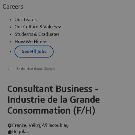
Careers
Our Teams
Our Culture & Values
Students & Graduates
How We Hire
See All Jobs
Be the Next Game Changer
Consultant Business -
Industrie de la Grande
Consommation (F/H)
France, Vélizy-Villacoublay
Regular