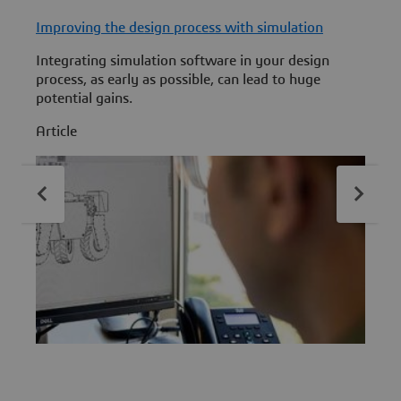
Improving the design process with simulation
Integrating simulation software in your design
I
process, as early as possible, can lead to huge
S
potential gains.
l
y
Article
A
c
f
f