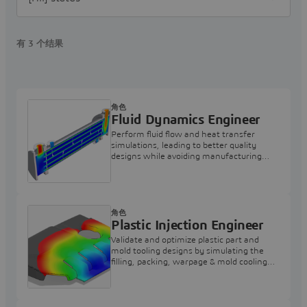
有 3 个结果
角色
Fluid Dynamics Engineer
Perform fluid flow and heat transfer
simulations, leading to better quality
designs while avoiding manufacturing
issues
角色
Plastic Injection Engineer
Validate and optimize plastic part and
mold tooling designs by simulating the
filling, packing, warpage & mold cooling
early in the product development process