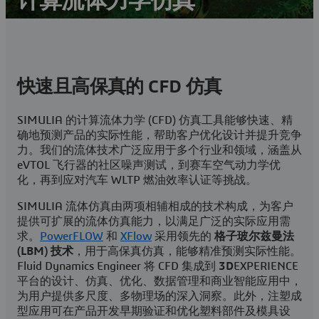
计算流体力学仿真
结构周围及内部的稳态和瞬态流动分析
联系我们
快速且高保真的 CFD 仿真
访问 SIMULIA 用户社区
SIMULIA 的计算流体力学 (CFD) 仿真工具能够快速、精
确地预测产品的实际性能，帮助客户优化设计并提升竞争
力。我们的流体技术广泛应用于多个行业和领域，涵盖从
eVTOL 飞行器的社区噪声测试，到赛车空气动力学优
化，再到应对汽车 WLTP 燃油效率认证等挑战。
SIMULIA 流体仿真由两项相辅相成的技术构成，为客户
提供可扩展的流体仿真能力，以满足广泛的实际应用需
求。
PowerFLOW
和
XFlow
采用领先的
格子玻尔兹曼法
(LBM) 技术
，用于高保真仿真，能够精准预测实际性能。
Fluid Dynamics Engineer 将 CFD 集成到
3D
EXPERIENCE
平台的设计、仿真、优化、数据管理和商业智能应用中，
为用户提供多尺度、多物理场的深入洞察。此外，注塑成
型应用可在产品开发早期验证和优化塑料部件及模具设