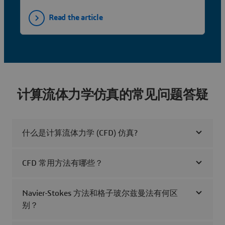
(SAW) devices stand out for their exceptional
Read the article
sensitivity and versatility in sensing applications.
Our latest simulation study, utilizing SIMULIA
Abaqus and SIMULIA CST Studio Suite,
examines the performance analysis of a MEMS
SAW gas pressure sensor, demonstrating a
robust multiphysics simulation workflow.
计算流体力学仿真的常见问题答疑
什么是计算流体力学 (CFD) 仿真?
CFD 常用方法有哪些？
Navier-Stokes 方法和格子玻尔兹曼法有何区
别？