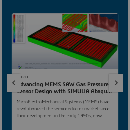
ARTICLE
Advancing MEMS SAW Gas Pressure
Sensor Design with SIMULIA Abaqus
and CST Studio Suite
MicroElectroMechanical Systems (MEMS) have
revolutionized the semiconductor market since
their development in the early 1990s, now
accounting for approximately 20% of the global
market. Among these, Surface Acoustic Wave