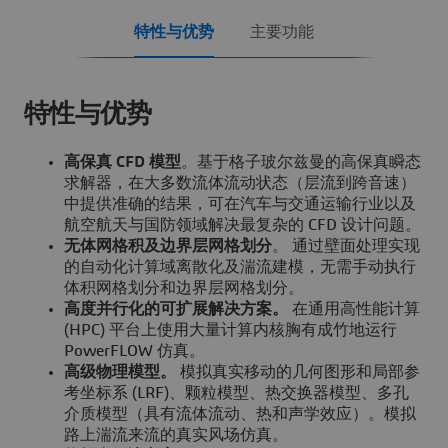
特性与优势
主要功能
特性与优势
高保真 CFD 模型
。基于格子玻尔兹曼的高保真瞬态
求解器，在大多数流体流动状态（层流到跨音速）
中提供准确的结果，可在汽车与交通运输行业以及
航空航天与国防领域解决最复杂的 CFD 设计问题。
无体网格积及边界层网格划分
。 通过壁面处理实现
的自动化计算域离散化及湍流建模，无需手动执行
体积网格划分和边界层网格划分。
高度并行化的可扩展解决方案。
在通用高性能计算
(HPC) 平台上使用大量计算内核胸有成竹地运行
PowerFLOW 仿真。
高级物理模型。
模拟真实移动的几何图形和局部参
考坐标系 (LRF)、颗粒模型、热交换器模型、多孔
介质模型（具有流体流动、热和声学效应）。模拟
路上湍流来流的真实风场仿真。