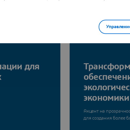
Управлени
мации для
Трансформ
х
обеспечен
экологичес
экономики
Акцент на прозрачно
для создания более 