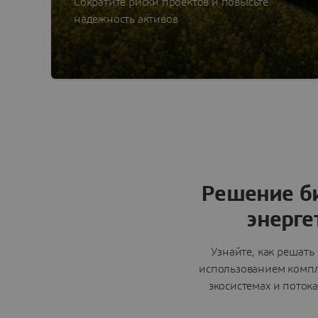
Сократите риски проектов и повысьте
надежность активов
Решение би
энерге
Узнайте, как решат
использованием компл
экосистемах и поток