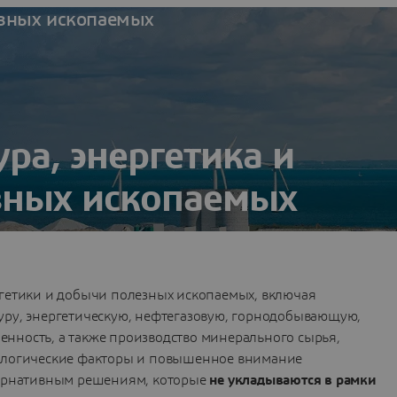
езных ископаемых
ра, энергетика и
зных ископаемых
и инфраструктуры, энергетики и добычи полезных
огическую безопасность в будущем.
гетики и добычи полезных ископаемых, включая
уру, энергетическую, нефтегазовую, горнодобывающую,
нность, а также производство минерального сырья,
кологические факторы и повышенное внимание
тернативным решениям, которые
не укладываются в рамки