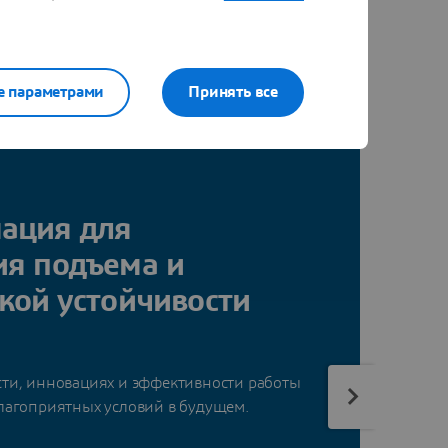
е параметрами
Принять все
ация для
ия подъема и
кой устойчивости
сти, инновациях и эффективности работы
благоприятных условий в будущем.