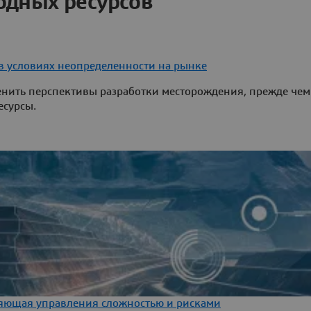
одных ресурсов
в условиях неопределенности на рынке
енить перспективы разработки месторождения, прежде чем
есурсы.
яющая управления сложностью и рисками