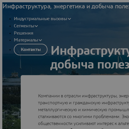
Инфраструктура, энергетика и добыча пол
Индустриальные вызовы
Сегменты
Решения
Материалы
Инфраструкту
Контакты
добыча поле
Переосмыслите инновации в област
ископаемых, чтобы обеспечить экол
Компании в отрасли инфраструктуры, энер
Смотреть
транспортную и гражданскую инфраструкт
металлургическую и химическую промышле
сталкиваются со многими проблемами. Э
общественности усиливают интерес к аль