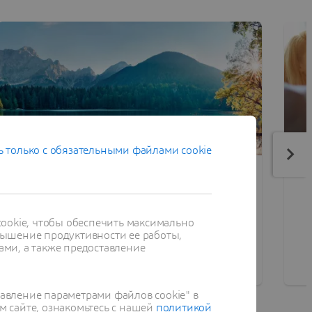
 только с обязательными файлами cookie
Изменение климата и истощение
ресурсов
Максимальное повышение
эффективности и минимизация
ookie, чтобы обеспечить максимально
ышение продуктивности ее работы,
воздействия на окружающую среду
ами, а также предоставление
равление параметрами файлов cookie" в
м сайте, ознакомьтесь с нашей
политикой