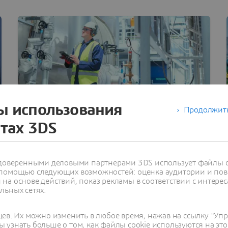
ы использования
Продолжить
йтах 3DS
Риски для здоровья, безопасности
и окружающей среды
Обеспечивайте осведомленность,
отслеживаемость и нормативно-правовое
с доверенными деловыми партнерами 3DS использует файлы c
 помощью следующих возможностей: оценка аудитории и пов
соответствие для нейтрализации
на основе действий, показ рекламы в соответствии с интерес
надвигающихся угроз
льных сетях.
цев. Их можно изменить в любое время, нажав на ссылку "Уп
 узнать больше о том, как файлы cookie используются на это