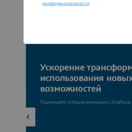
конфиденциальности
.
Ускорение трансфор
использования новы
возможностей
Прочитайте историю компании LithaNova