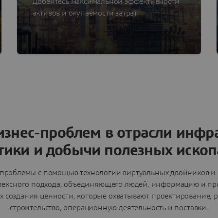
Добейтесь максимальной эффективности
активов и окупаемости затрат
знес-проблем в отрасли инфр
тики и добычи полезных иско
ь проблемы с помощью технологии виртуальных двойников и 
ексного подхода, объединяющего людей, информацию и про
ах создания ценности, которые охватывают проектирование, р
строительство, операционную деятельность и поставки.