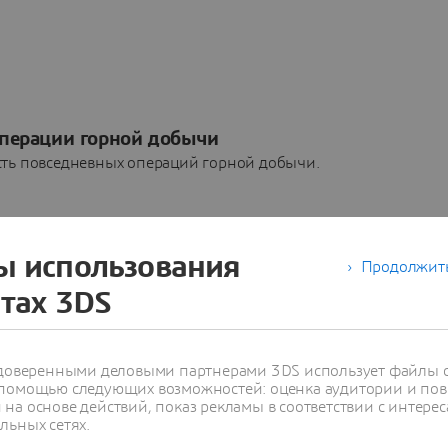
операции горной добычи
сть повседневных операций горной добычи.
ы использования
Продолжить
йтах 3DS
с уверенностью даже в условиях неопределеннос
 вы можете оценить перспективы разработки месторождения
с доверенными деловыми партнерами 3DS использует файлы c
ть дорогостоящие ресурсы.
 помощью следующих возможностей: оценка аудитории и пов
на основе действий, показ рекламы в соответствии с интерес
льных сетях.