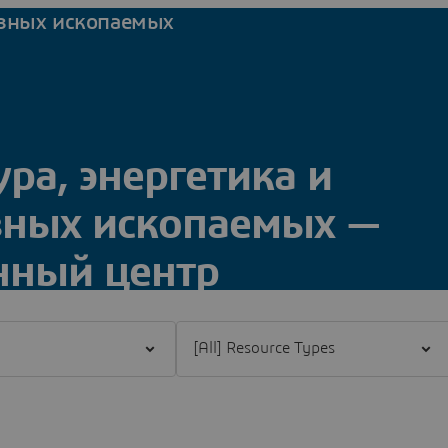
езных ископаемых
ра, энергетика и
зных ископаемых —
ный центр
and
Filter [All] Resource Types
й центр Dassault Systèmes, посвященный отрасли
ычи полезных ископаемых! Ознакомьтесь с нашими
тах и решениях.