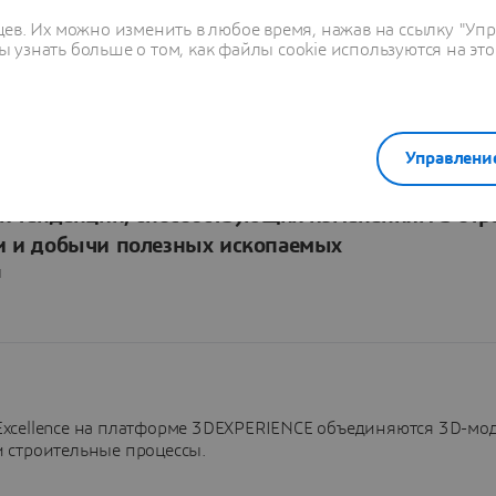
ющая важная составляющая управления сложно
цев. Их можно изменить в любое время, нажав на ссылку "Уп
 узнать больше о том, как файлы cookie используются на это
войники, как для них обеспечивается лучшая информационна
ти цифровых двойников с помощью платформы 3DEXPERIENC
Управлени
ых тенденций, способствующих изменениям в отр
ки и добычи полезных ископаемых
ы
Excellence на платформе 3DEXPERIENCE объединяются 3D-мо
и строительные процессы.