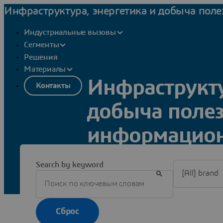
Инфраструктура, энергетика и добыча пол
Индустриальные вызовы
Сегменты
Решения
Материалы
Инфраструкту
Контакты
добыча поле
информацион
Filter [All] br
Search by keyword
Добро пожаловать в информационны
инфраструктуры, энергетики и доб
последними публикациями о клиен
Сброс