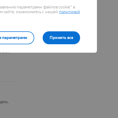
стью и
равление параметрами файлов cookie" в
м сайте, ознакомьтесь с нашей
политикой
я база,
E
е параметрами
Принять все
асли
дели,