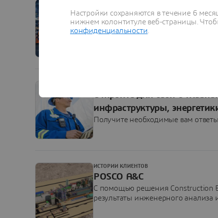
ARTICLE
Цифровые близнецы: следу
Настройки сохраняются в течение 6 меся
нижнем колонтитуле веб-страницы. Чтобы
рисками
конфиденциальности
.
Какую ценность несут цифровые д
как можно расширить возможнос
ARTICLE
Откройте для себя 6 главн
инфраструктуры, энергети
Получите необходимые вам ответ
ИСТОРИИ КЛИЕНТОВ
POSCO A&C
С помощью решения Construction 
результаты инженерного анализа 