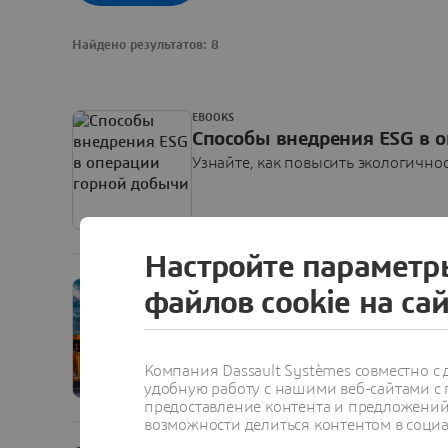
Найдено результатов: 8
EBOOKS
Способы внедрения ESG в 
Узнайте, как повысить экологично
Настройте параметр
ARTICLE
файлов cookie на са
Планируйте горные работы 
рынке
Хотя будущее выглядит туманным,
Компания Dassault Systèmes совместно 
чем приступать к работе и выделя
удобную работу с нашими веб-сайтами с
предоставление контента и предложений 
возможности делиться контентом в социа