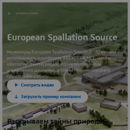
истории успеха
European Spallation Source
Инженеры European Spallation Source (ESS) начали
использовать платформу
3D
EXPERIENCE, чтобы
обеспечить интеграцию проектирования и
управления данными, а также оптимизировать
совместную работу.
Смотреть видео
Загрузить пример компании
Раскрываем тайны природы