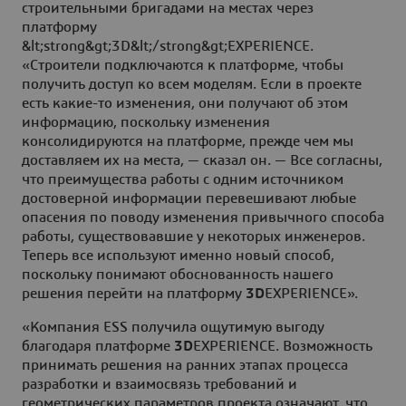
строительными бригадами на местах через
платформу
&lt;strong&gt;3D&lt;/strong&gt;EXPERIENCE.
«Строители подключаются к платформе, чтобы
получить доступ ко всем моделям. Если в проекте
есть какие-то изменения, они получают об этом
информацию, поскольку изменения
консолидируются на платформе, прежде чем мы
доставляем их на места, — сказал он. — Все согласны,
что преимущества работы с одним источником
достоверной информации перевешивают любые
опасения по поводу изменения привычного способа
работы, существовавшие у некоторых инженеров.
Теперь все используют именно новый способ,
поскольку понимают обоснованность нашего
решения перейти на платформу
3D
EXPERIENCE».
«Компания ESS получила ощутимую выгоду
благодаря платформе
3D
EXPERIENCE. Возможность
принимать решения на ранних этапах процесса
разработки и взаимосвязь требований и
геометрических параметров проекта означают, что