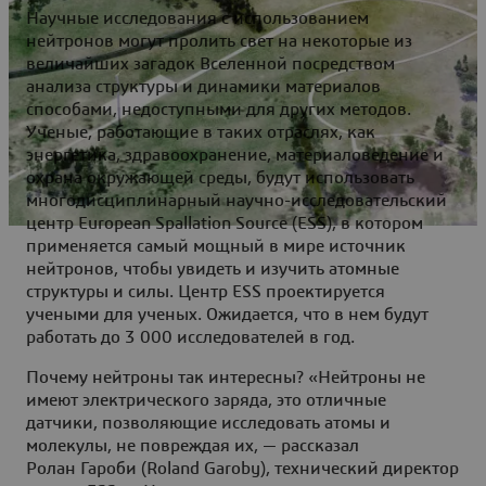
Научные исследования с использованием
нейтронов могут пролить свет на некоторые из
величайших загадок Вселенной посредством
анализа структуры и динамики материалов
способами, недоступными для других методов.
Ученые, работающие в таких отраслях, как
энергетика, здравоохранение, материаловедение и
охрана окружающей среды, будут использовать
многодисциплинарный научно-исследовательский
центр European Spallation Source (ESS), в котором
применяется самый мощный в мире источник
нейтронов, чтобы увидеть и изучить атомные
структуры и силы. Центр ESS проектируется
учеными для ученых. Ожидается, что в нем будут
работать до 3 000 исследователей в год.
Почему нейтроны так интересны? «Нейтроны не
имеют электрического заряда, это отличные
датчики, позволяющие исследовать атомы и
молекулы, не повреждая их, — рассказал
Ролан Гароби (Roland Garoby), технический директор