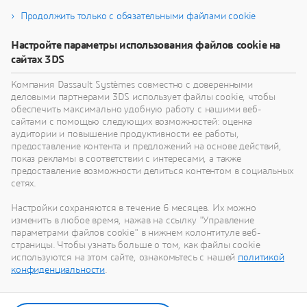
Продолжить только с обязательными файлами cookie
Настройте параметры использования файлов cookie на
сайтах 3DS
Компания Dassault Systèmes совместно с доверенными
Инфраструктура, энергетика и добыча полезных
деловыми партнерами 3DS использует файлы cookie, чтобы
ископаемых
обеспечить максимально удобную работу с нашими веб-
сайтами с помощью следующих возможностей: оценка
Переосмыслите инновации в области
аудитории и повышение продуктивности ее работы,
инфраструктуры, энергетики и добычи
предоставление контента и предложений на основе действий,
C
полезных ископаемых, чтобы обеспечить
показ рекламы в соответствии с интересами, а также
экологическую безопасность в будущем.
предоставление возможности делиться контентом в социальных
Industry
сетях.
Настройки сохраняются в течение 6 месяцев. Их можно
изменить в любое время, нажав на ссылку "Управление
параметрами файлов cookie" в нижнем колонтитуле веб-
страницы. Чтобы узнать больше о том, как файлы cookie
используются на этом сайте, ознакомьтесь с нашей
политикой
конфиденциальности
.