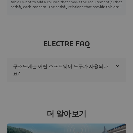
table I want to add a column that shows the requirement(s) that
satisfy each concern. The satisfy relations that provide this are
contained within the associated requirements and target the
specific concerns. The issue I am having is that I am unsure how
to pull that information.SysML v2 SysMLv2
ELECTRE FAQ
구조도에는 어떤 소프트웨어 도구가 사용되나
요?
더 알아보기