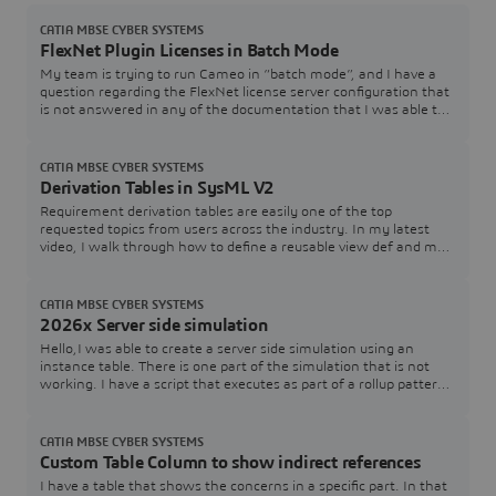
CATIA MBSE CYBER SYSTEMS
FlexNet Plugin Licenses in Batch Mode
My team is trying to run Cameo in “batch mode”, and I have a
question regarding the FlexNet license server configuration that
is not answered in any of the documentation that I was able to
find. In the Cameo documentation, I see Java arguments for
specifying a FlexNet server and port (FL_SERVER_ADDRESS /
FL_SERVER_PORT), and I also see that I can specify a tool
CATIA MBSE CYBER SYSTEMS
edition (FL_EDITION). However, in th
Derivation Tables in SysML V2
Requirement derivation tables are easily one of the top
requested topics from users across the industry. In my latest
video, I walk through how to define a reusable view def and map
it directly to your requirement structures.Watch the Video here:
[Link to YouTube Video] Download / Copy the Source CodeGrab
the SysML v2 code used in the video below to test and adapt for
CATIA MBSE CYBER SYSTEMS
your own models:How are you
2026x Server side simulation
Hello,I was able to create a server side simulation using an
instance table. There is one part of the simulation that is not
working. I have a script that executes as part of a rollup pattern
that performs a simple table lookup that fails.The rollup pattern
uses a constraint block that has a Groovy script that performs
the lookup. The simulation works just fine when executed within
CATIA MBSE CYBER SYSTEMS
Cameo.Here is a
Custom Table Column to show indirect references
I have a table that shows the concerns in a specific part. In that