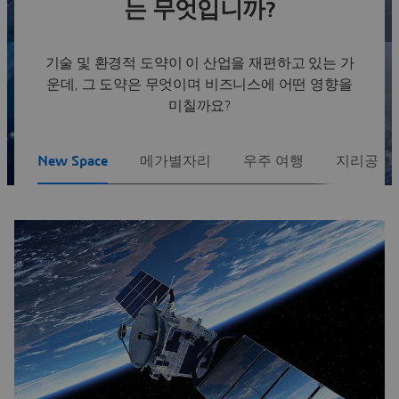
는 무엇입니까?
Paris Airshow 2025
기술 및 환경적 도약이 이 산업을 재편하고 있는 가
운데, 그 도약은 무엇이며 비즈니스에 어떤 영향을
미칠까요?
New Space
메가별자리
우주 여행
지리공간 