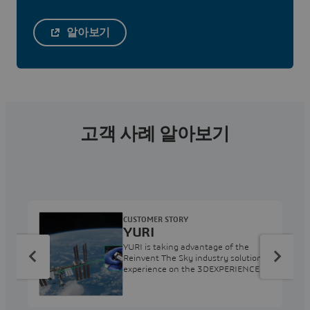
알아보기
고객 사례 알아보기
CUSTOMER STORY
YURI
YURI is taking advantage of the
Reinvent The Sky industry solution
experience on the 3DEXPERIENCE
platform to build its hardware and
handle all space experiments.