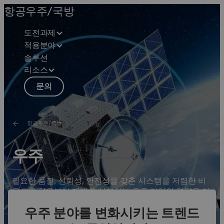
항공우주/국방
도전과제
적용분야
솔루션
리소스
문의
항공우주/국방
우주
필요한 품질, 신뢰성, 안전성을 갖춘 시스템을 저렴한 비
용으로 처음부터 제대로 설계하는 우주 기업의 역량을 가
속화합니다.
우주 분야를 변화시키는 트렌드
솔루션 보기