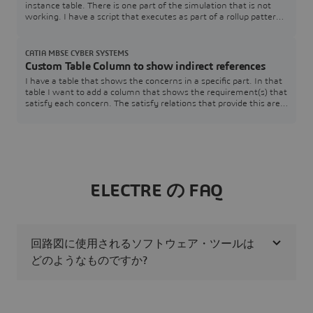
instance table. There is one part of the simulation that is not
working. I have a script that executes as part of a rollup pattern
that performs a simple table lookup that fails.The rollup pattern
uses a constraint block that has a Groovy script that performs
the lookup. The simulation works just fine when executed within
CATIA MBSE CYBER SYSTEMS
Cameo.Here is a
Custom Table Column to show indirect references
I have a table that shows the concerns in a specific part. In that
table I want to add a column that shows the requirement(s) that
satisfy each concern. The satisfy relations that provide this are
contained within the associated requirements and target the
specific concerns. The issue I am having is that I am unsure how
to pull that information.SysML v2 SysMLv2
ELECTRE の FAQ
回路図に使用されるソフトウェア・ツールは
どのようなものですか?