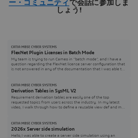
ー・コミュニティ
で会話に参加しま
しょう!
CATIA MBSE CYBER SYSTEMS
FlexNet Plugin Licenses in Batch Mode
My team is trying to run Cameo in “batch mode”, and I have a
question regarding the FlexNet license server configuration that
is not answered in any of the documentation that I was able to
find. In the Cameo documentation, I see Java arguments for
specifying a FlexNet server and port (FL_SERVER_ADDRESS /
FL_SERVER_PORT), and I also see that I can specify a tool
CATIA MBSE CYBER SYSTEMS
edition (FL_EDITION). However, in th
Derivation Tables in SysML V2
Requirement derivation tables are easily one of the top
requested topics from users across the industry. In my latest
video, I walk through how to define a reusable view def and map
it directly to your requirement structures.Watch the Video here:
[Link to YouTube Video] Download / Copy the Source CodeGrab
the SysML v2 code used in the video below to test and adapt for
CATIA MBSE CYBER SYSTEMS
your own models:How are you
2026x Server side simulation
Hello,I was able to create a server side simulation using an