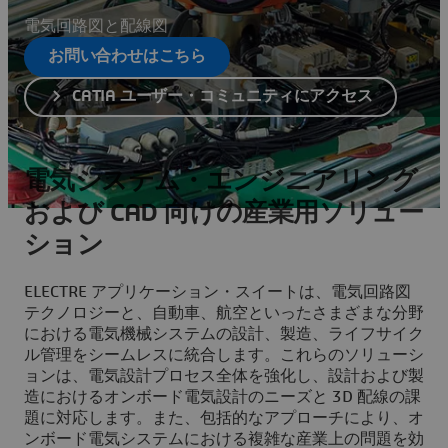
電気回路図と配線図
お問い合わせはこちら
CATIA ユーザー・コミュニティにアクセス
電気システム・エンジニアリング
および CAD 向けの産業用ソリュー
ション
ELECTRE アプリケーション・スイートは、電気回路図
テクノロジーと、自動車、航空といったさまざまな分野
における電気機械システムの設計、製造、ライフサイク
ル管理をシームレスに統合します。これらのソリューシ
ョンは、電気設計プロセス全体を強化し、設計および製
造におけるオンボード電気設計のニーズと 3D 配線の課
題に対応します。また、包括的なアプローチにより、オ
ンボード電気システムにおける複雑な産業上の問題を効