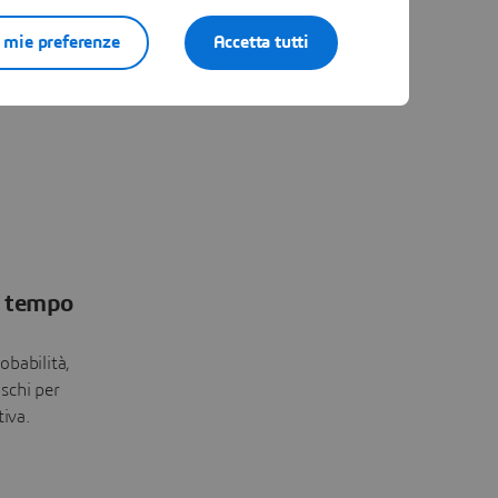
dale
 strutture
e mie preferenze
Accetta tutti
della
ca.
in tempo
obabilità,
ischi per
iva.