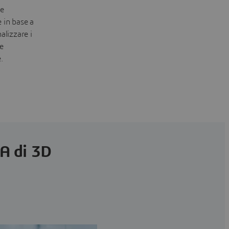
 e
 in base a
alizzare i
re
.
IA di 3D