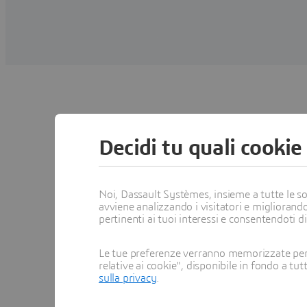
Decidi tu quali cookie
Principali ca
Noi, Dassault Systèmes, insieme a tutte le soc
avviene analizzando i visitatori e migliorando
pertinenti ai tuoi interessi e consentendoti d
Le tue preferenze verranno memorizzate per 
relative ai cookie", disponibile in fondo a tut
sulla privacy
.