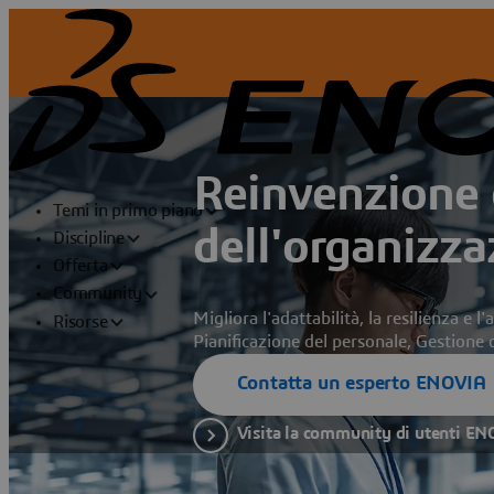
Reinvenzione 
Temi in primo piano
dell'organizza
Discipline
Offerta
Community
Migliora l'adattabilità, la resilienza e 
Risorse
Pianificazione del personale, Gestione d
Contatta un esperto ENOVIA
Visita la community di utenti E