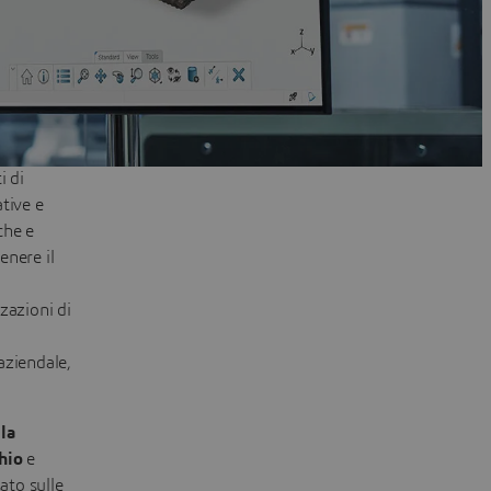
i di
tive e
che e
enere il
zazioni di
aziendale,
 la
chio
e
ato sulle