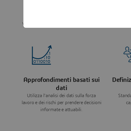
Modellazione
Gove
dell'architettura aziendale
Simula strutture e modifiche per
Id
valutare i risultati della trasformazione.
continuam
Approfondimenti basati sui
Defini
dati
Utilizza l'analisi dei dati sulla forza
Standa
lavoro e dei rischi per prendere decisioni
ca
informate e attuabili.