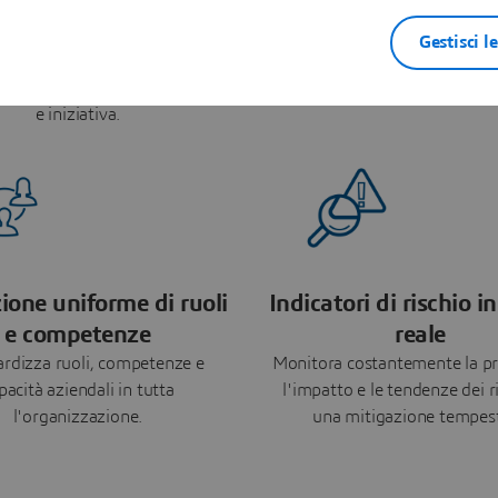
rnance proattiva del
Adattabilità azien
rischio
Modella, simula e ottimizza le
Gestisci l
organizzative a supporto 
entifica, valuta e mitiga
trasformazione strategi
ente i rischi in ogni progetto
e iniziativa.
zione uniforme di ruoli
Indicatori di rischio 
e competenze
reale
rdizza ruoli, competenze e
Monitora costantemente la pr
pacità aziendali in tutta
l'impatto e le tendenze dei r
l'organizzazione.
una mitigazione tempest