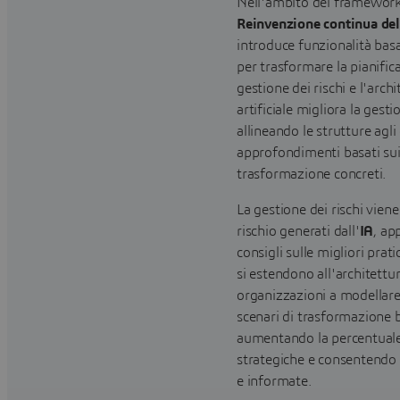
Nell'ambito del framewor
Reinvenzione continua de
introduce funzionalità basat
per trasformare la pianifica
gestione dei rischi e l'arch
artificiale migliora la gest
allineando le strutture agli
approfondimenti basati sui 
trasformazione concreti.
La gestione dei rischi viene
rischio generati dall'
IA
, ap
consigli sulle migliori prat
si estendono all'architettu
organizzazioni a modellare
scenari di trasformazione b
aumentando la percentuale 
strategiche e consentendo d
e informate.