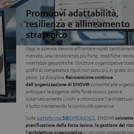
Promuovi adattabilità,
resilienza e allineamento
strategico
Oggi le aziende devono affrontare rapidi cambiament
mercato, una concorrenza più forte, modifiche norma
incertezze geopolitiche. Strutture organizzative stati
profili di competenza rigidi non sono più in grado di t
passo. La disciplina
Reinvenzione continua
dell'organizzazione di ENOVIA
consente alle organiz
anticipare le esigenze della forza lavoro, gestire
sistematicamente i rischi e ottimizzare l'architettura 
il tutto mantenendo la continuità operativa.
Sulla
piattaforma
3D
EXPERIENCE
, ENOVIA
connette
pianificazione della forza lavoro
,
la gestione del ris
l'architettura organizzativa
in un unico ambiente bas