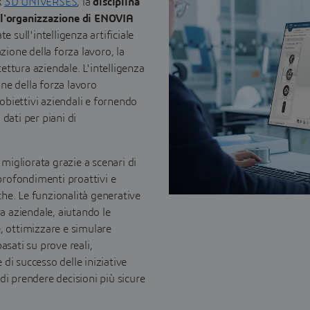
k
3D UNIVERSES
, la
disciplina
ll'organizzazione di ENOVIA
e sull'intelligenza artificiale
zione della forza lavoro, la
itettura aziendale. L'intelligenza
ione della forza lavoro
 obiettivi aziendali e fornendo
dati per piani di
 migliorata grazie a scenari di
profondimenti proattivi e
iche. Le funzionalità generative
ra aziendale, aiutando le
, ottimizzare e simulare
asati su prove reali,
di successo delle iniziative
i prendere decisioni più sicure