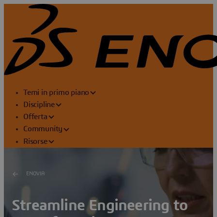
Temi in primo piano
Discipline
Offerta
Community
Risorse
ENOVIA
Streamline Engineering to