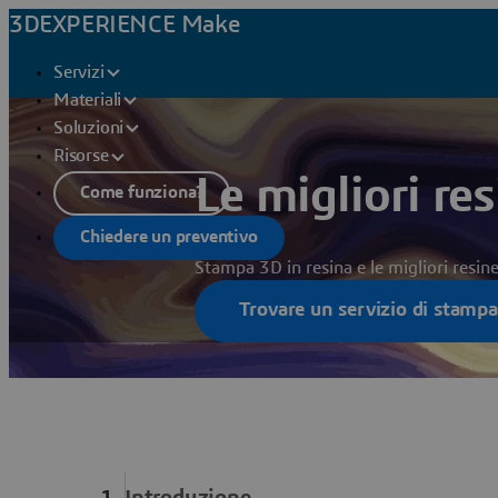
3DEXPERIENCE Make
Servizi
Materiali
Soluzioni
Risorse
Le migliori re
Come funziona?
Chiedere un preventivo
Stampa 3D in resina e le migliori resin
Trovare un servizio di stamp
Introduzione