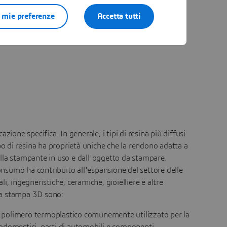
e mie preferenze
Accetta tutti
zione specifica. In generale, i tipi di resina più diffusi
o di resina ha proprietà uniche che la rendono adatta a
alla stampante in uso e dall'oggetto da stampare.
onsumo ha contribuito all'espansione del settore delle
i, ingegneristiche, ceramiche, gioielliere e altre
r la stampa 3D sono:
 un polimero termoplastico comunemente utilizzato per la