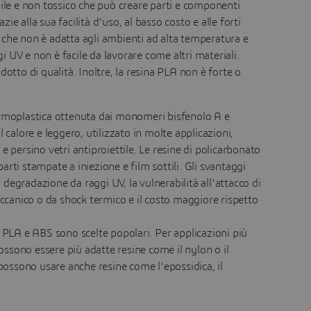
bile e non tossico che può creare parti e componenti
e alla sua facilità d'uso, al basso costo e alle forti
 che non è adatta agli ambienti ad alta temperatura e
gi UV e non è facile da lavorare come altri materiali.
otto di qualità. Inoltre, la resina PLA non è forte o
termoplastica ottenuta dai monomeri bisfenolo A e
 calore e leggero, utilizzato in molte applicazioni,
e persino vetri antiproiettile. Le resine di policarbonato
rti stampate a iniezione e film sottili. Gli svantaggi
a degradazione da raggi UV, la vulnerabilità all'attacco di
eccanico o da shock termico e il costo maggiore rispetto
he PLA e ABS sono scelte popolari. Per applicazioni più
ossono essere più adatte resine come il nylon o il
i possono usare anche resine come l'epossidica, il