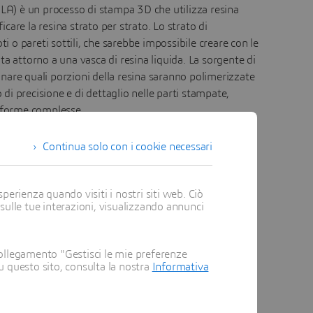
LA) è un processo di stampa 3D che utilizza resina
icare la resina strato per strato. Lo strato di
ti o pareti sottili, che sarebbe impossibile creare con le
a attorno a una vasca di resina liquida. La sorgente di
nare quali porzioni della resina saranno polimerizzate
i precisione e di dettaglio nelle parti stampate,
i forme complesse.
Continua solo con i cookie necessari
perienza quando visiti i nostri siti web. Ciò
 sulle tue interazioni, visualizzando annunci
ollegamento "Gestisci le mie preferenze
su questo sito, consulta la nostra
Informativa