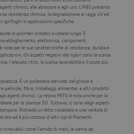
odomestici, parti di automobili e componenti
agenti chimici, alle abrasioni e agli urti. L'ABS presenta
scarsa resistenza chimica, la degradazione ai raggi UV ed
 ignifughi in applicazioni specifiche.
cole di polimeri sintetici a catena lunga. È
ome abbigliamento, elettronica, componenti
è nota per le sue caratteristiche di resistenza, durata e
pplicazioni. Gli aspetti negativi del nylon sono la scarsa
a, l'elevato ritiro, la scarsa lavorabilità e il costo più
plastica. È un poliestere derivato dal glicole e
pellicole, fibre, imballaggi alimentari e altri prodotti
agli agenti chimici. La resina PETG è nota anche per la
ideale per la stampa 3D. Tuttavia, ci sono degli aspetti
a stampare. Richiede un letto riscaldato e una ventola di
to ed è più costosa di altri tipi di filamenti.
se rinnovabili come l'amido di mais, la canna da