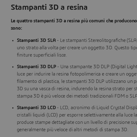
Stampanti 3D a resina
Le quattro stampanti 3D a resina più comuni che producono pa
sono:
Stampanti 3D SLA
- Le stampanti Stereolitografiche (SLA) 
uno strato alla volta per creare un oggetto 3D. Questo tip
finiture superficiali lisce.
Stampanti 3D DLP
- Una stampante 3D DLP (Digital Light 
luce per indurire la resina fotopolimerica e creare un ogget
filamento di plastica, le stampanti 3D DLP utilizzano un p
3D su una vasca di resina, indurendo la resina strato per 
stampa 3D è più veloce dei metodi tradizionali FDM o SLA 
Stampanti 3D LCD
- LCD, acronimo di Liquid Crystal Disp
cristalli liquidi (LCD) per esporre selettivamente alla luce 
produce stampe dettagliate con un livello di precisione supe
generalmente più veloce di altri metodi di stampa 3D.