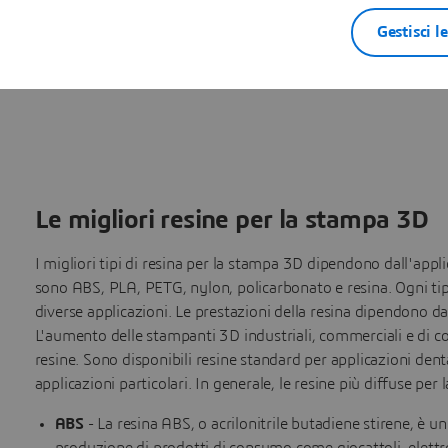
Gestisci l
Le migliori resine per la stampa 3D
I migliori tipi di resina per la stampa 3D dipendono dall'applica
sono ABS, PLA, PETG, nylon, policarbonato e resina. Ogni tip
diverse applicazioni. Le prestazioni della resina dipendono d
L'aumento delle stampanti 3D industriali, commerciali e di c
resine. Sono disponibili resine standard per applicazioni dental
applicazioni particolari. In generale, le resine più diffuse pe
ABS
- La resina ABS, o acrilonitrile butadiene stirene, è