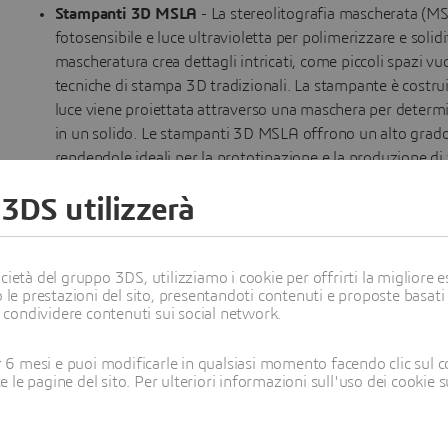
Stampanti 3D MSLA
- La stereolitografia mascherata (MS
fotosensibile e luce ultravioletta per polimerizzare e solidif
mascheratura crea dettagli intricati, come piccoli spazi vuo
tecniche di stampa 3D tradizionali. La stampante è costruit
luce viene proiettata attraverso una maschera per determi
in un solido. Le stampanti 3D MSLA offrono un alto grado d
rendendole ideali per la prototipazione e la produzione d
 3DS utilizzerà
ietà del gruppo 3DS, utilizziamo i cookie per offrirti la migliore es
 le prestazioni del sito, presentandoti contenuti e proposte basati
i condividere contenuti sui social network.
6 mesi e puoi modificarle in qualsiasi momento facendo clic sul c
te le pagine del sito. Per ulteriori informazioni sull'uso dei cookie 