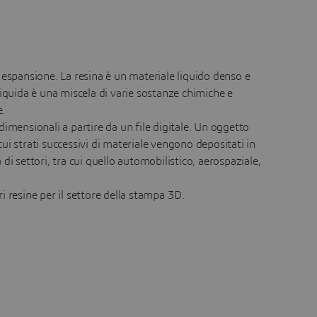
a espansione. La resina è un materiale liquido denso e
 liquida è una miscela di varie sostanze chimiche e
e.
dimensionali a partire da un file digitale. Un oggetto
cui strati successivi di materiale vengono depositati in
 settori, tra cui quello automobilistico, aerospaziale,
i resine per il settore della stampa 3D.