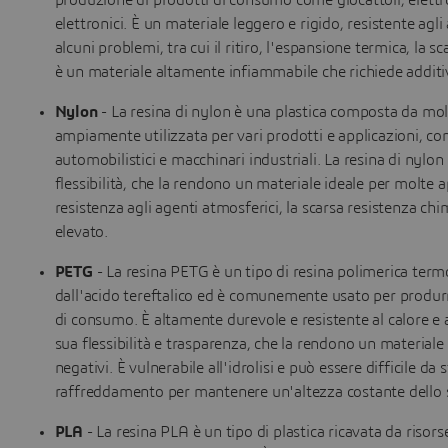
produzione di prodotti di consumo come giocattoli, elettr
elettronici. È un materiale leggero e rigido, resistente agli 
alcuni problemi, tra cui il ritiro, l'espansione termica, la 
è un materiale altamente infiammabile che richiede additivi
Nylon
- La resina di nylon è una plastica composta da mole
ampiamente utilizzata per vari prodotti e applicazioni, c
automobilistici e macchinari industriali. La resina di nylon 
flessibilità, che la rendono un materiale ideale per molte a
resistenza agli agenti atmosferici, la scarsa resistenza chimic
elevato.
PETG
- La resina PETG è un tipo di resina polimerica termo
dall'acido tereftalico ed è comunemente usato per produrre 
di consumo. È altamente durevole e resistente al calore e 
sua flessibilità e trasparenza, che la rendono un materiale 
negativi. È vulnerabile all'idrolisi e può essere difficile d
raffreddamento per mantenere un'altezza costante dello stra
PLA
- La resina PLA è un tipo di plastica ricavata da risor