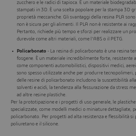
zucchero e le radici di tapioca. È un materiale biodegrada
stampati in 3D. È una scelta popolare per la stampa 3D grazi
proprietà meccaniche. Gli svantaggi della resina PLA sono
non è sicura per gli alimenti. Il PLA non è resistente ai rag
Pertanto, richiede più tempo e sforzi per realizzare un prod
durevole come altri materiali, come l'ABS o il PETG.
Policarbonato
- La resina di policarbonato è una resina 
fosgene. È un materiale incredibilmente forte, resistente al
come componenti automobilistici, dispositivi medici, aerei 
sono spesso utilizzate anche per produrre tecnopolimeri, pa
delle resine di policarbonato includono la suscettibilità all
solventi e acidi, la tendenza alla fessurazione da stress m
ad altre resine plastiche.
Per la prototipazione e i progetti di uso generale, le plastic
specializzate, come modelli medici o miniature dettagliate, p
policarbonato. Per progetti ad alta resistenza e flessibilità s
poliuretano e il silicone.