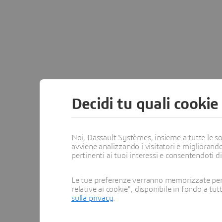
Decidi tu quali cookie
Noi, Dassault Systèmes, insieme a tutte le soc
avviene analizzando i visitatori e migliorando
pertinenti ai tuoi interessi e consentendoti d
Le tue preferenze verranno memorizzate per 
relative ai cookie", disponibile in fondo a tut
sulla privacy
.