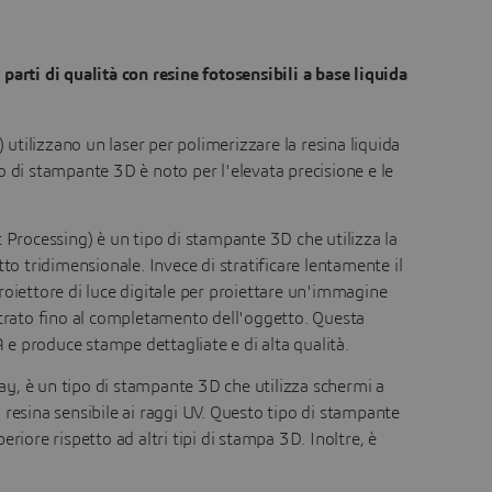
rti di qualità con resine fotosensibili a base liquida
utilizzano un laser per polimerizzare la resina liquida
o di stampante 3D è noto per l'elevata precisione e le
Processing) è un tipo di stampante 3D che utilizza la
to tridimensionale. Invece di stratificare lentamente il
roiettore di luce digitale per proiettare un'immagine
strato fino al completamento dell'oggetto. Questa
e produce stampe dettagliate e di alta qualità.
lay, è un tipo di stampante 3D che utilizza schermi a
la resina sensibile ai raggi UV. Questo tipo di stampante
riore rispetto ad altri tipi di stampa 3D. Inoltre, è