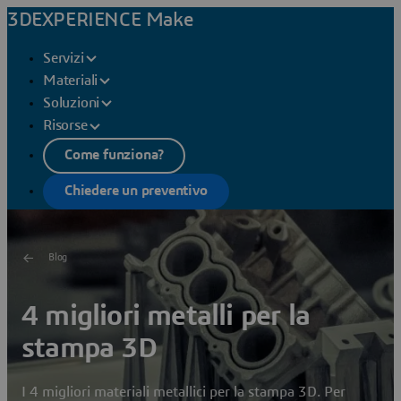
3DEXPERIENCE Make
Servizi
Materiali
Soluzioni
Risorse
Come funziona?
Chiedere un preventivo
Blog
4 migliori metalli per la
stampa 3D
I 4 migliori materiali metallici per la stampa 3D. Per