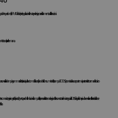
 40
 Per questi motivi, EPU 40 è ideale per le applicazioni di tenuta e per le esigenze di isolamento dalle vibrazioni.
 contatto con la pelle umana.
 sono utili in un'ampia gamma di settori, tra cui quello automobilistico e dei prodotti di consumo. Inoltre, la stampa 3D DLS è pronta a sbloccare porte mai aperte nel settore manifatturiero
ti dei pezzi. Questo perché le limitazioni di stampabilità presenti in altre tecnologie additive sono state eliminate grazie alla DLS. Ciò significa che si può beneficiare della libertà di utilizzare
iva.