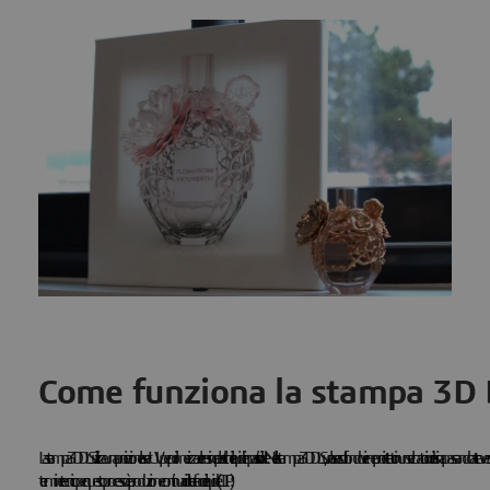
Come funziona la stampa 3D D
La stampa 3D DLS utilizza una proiezione laser UV per polimerizzare le resine plastiche liquide in parti solide. Nella stampa 3D DLS, un laser sul fondo viene proiettato in un serbatoio di resina passando attra
termine tecnico per questo processo è produzione continua di interfacce liquide (CLIP):