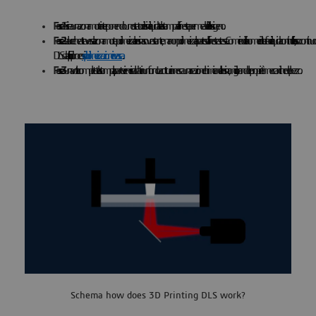
Fase 1
- Si crea una zona morta interponendo uno strato di resina liquida tra la stampa e la finestra permeabile all'ossigeno.
Fase 2
- La luce che attraversa la zona morta polimerizza la resina sovrastante, ma non polimerizza la parte sulla finestra stessa. Come indica il nome di interfaccia liquida continua, il flusso 
DLS da altri tipi di processi
di polimerizzazione in vasca
Fase 3
- una volta completata la stampa, la parte viene riscaldata in un forno. La cottura innesca una reazione chimica nella resina, migliorando le proprietà meccaniche del pezzo.
Schema how does 3D Printing DLS work?