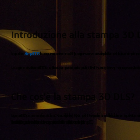
Introduzione alla stampa 3D 
Le parti prodotte con
la stampa 3D DLS
utilizzano un processo innovativo noto come CLIP. A prima vista, il processo può sembrare simile a quello della stampa 3D tradizionale con fotopolimeri, come la S
La maggiore complessità della
stampa 3D DLS
consente l'utilizzo di una più ampia varietà di materiali ingegnerizzati. Inoltre, tutte le parti DLS sono isotrope. Di conseguenza, grazie a questa nuova tec
Che cos'è la stampa 3D DLS?
La stampa 3D DLS
, comunemente chiamata Carbon DLS, sta per sintesi digitale della luce (DLS). La stampa 3D DLS è un tipo di produzione additiva che utilizza la luce per mappare le parti stampate, c
bilanciare la flessibilità di progettazione e la velocità di produzione con proprietà desiderabili dei materiali plastici, non ottenibili con altri tipi di stampa 3D.