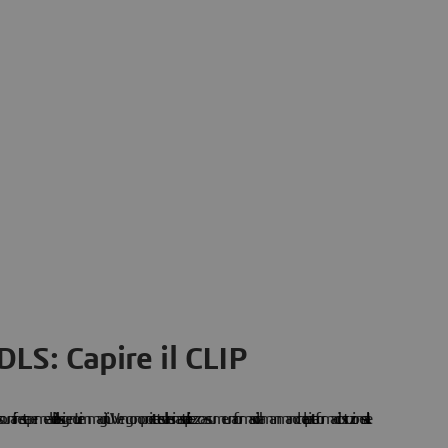
LS: Capire il CLIP
verso una finestra permeabile all'ossigeno. Le immagini UV vengono proiettate sulla resina a strati e il pezzo assume una forma solida man mano che la piattaforma di costruzione sale. Il