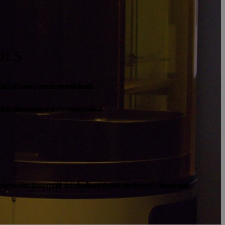
DLS
LA, ma la DLS è unica e più complessa e consente di ottenere parti di qualità straordinaria.
nologia additiva è possibile realizzare applicazioni economicamente vantaggiose con materiali avanzati.
he successivamente completano un processo di polimerizzazione utilizzando il calore per ottenere le proprietà del materiale previste. La stampa 3D DLS si distingue per la sua capacità di