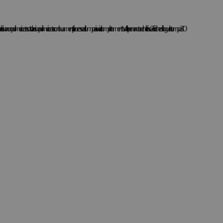
continuo di resina non polimerizzata sotto la resina polimerizzata continua mentre il processo di stampa si avvia al completamento. Vale la pena notare che la fase 2 è ciò che distingue la stampa 3D