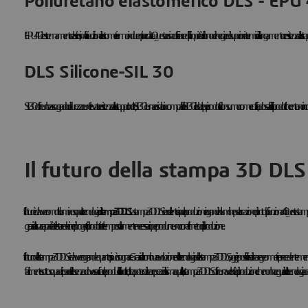
Poliuretano elastomerico DLS - EPU
L'EPU 40 è estremamente elastico, simile ai tradizionali elastomeri termoindurenti per colata. Questa resina offre incredibili proprietà di ritorno di energia ed è superiore in termini di allungamento e resistenza allo strappo.
DLS Silicone-SIL 30
SIL 30 offre un basso grado di durezza e un'elevata resistenza allo strappo. Inoltre, SIL 30 è una resina biocompatibile. SIL 30 è ideale per i prodotti di consumo come cuffie, indossabili e altri prodotti che entrano in
Il futuro della stampa 3D DLS
Il futuro è davvero molto luminoso per la tecnologia
di stampa 3D DLS
. La stampa 3D DLS è eccellente sia per la produzione in grandi volumi che per la creazione di prototipi funzionanti. Queste stampe
grazie alla sua capacità di testare decine di progetti di prodotti nel tempo solitamente necessario per produrne uno con altri metodi di produzione.
Il futuro della stampa 3D DLS è davvero grande quanto si può sognare. Grazie alla continua evoluzione della tecnologia della stampa 3D DLS, oggi è possibile realizzare geometrie precedentemente sconosciute per i proget
facilmente sottosquadri e pareti diritte senza dover sacrificare la producibilità. Inoltre, oltre a poter realizzare pezzi di altissima qualità, la stampa 3D DLS offre una velocità di produzione che non ha eguali nella tecnologia addit