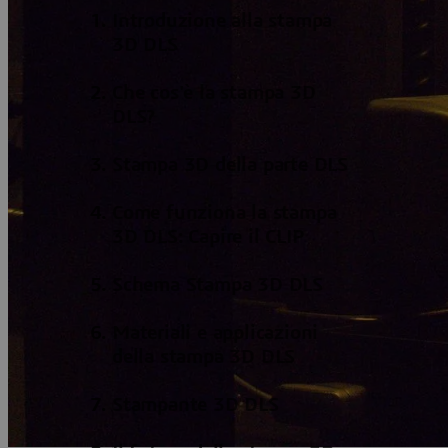
Introduzione alla stampa
3D DLS
Che cos'è la stampa 3D
DLS?
Stampa 3D della parte DLS
Come funziona la stampa
3D DLS: Capire il CLIP
Schema Stampa 3D DLS
Materiali e applicazioni
della stampa 3D DLS
Stampante 3D DLS