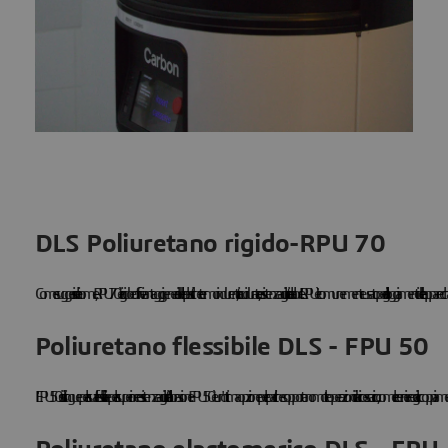
DLS Poliuretano rigido-RPU 70
Come suggerisce il nome, RPU 70 è rigido e offre i vantaggi generali delle plastiche termoindurenti, tra cui durata, resistenza agli urti e al calore. L'RPU è comunemente usato per gli alloggiamenti delle apparecchiature e 
Poliuretano flessibile DLS - FPU 50
L'FPU 50 si distingue per la sua flessibilità e per la superiore resistenza agli urti e all'abrasione. FPU 50 è un'ottima opzione per le parti che sopportano molte operazioni di carico e scarico, come le cerniere o gli accoppiamenti a