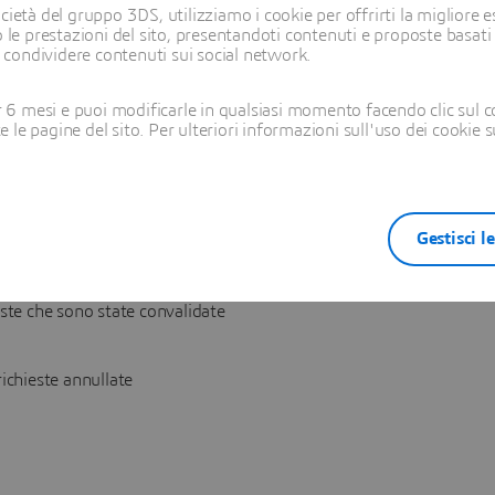
Le mie richieste puoi visualizzare i dettagli dell'ordine come N. or
ietà del gruppo 3DS, utilizziamo i cookie per offrirti la migliore es
 le prestazioni del sito, presentandoti contenuti e proposte basati
i condividere contenuti sui social network.
ull'ordine, fai clic sul pulsante "Vai all'ordine" per accedere alla pag
6 mesi e puoi modificarle in qualsiasi momento facendo clic sul c
te le pagine del sito. Per ulteriori informazioni sull'uso dei cookie 
si in tre categorie: In sospeso, Coda e Annullati. Il menu in alto ne
le diverse fasi.
Gestisci l
 richieste in attesa di convalida
este che sono state convalidate
richieste annullate