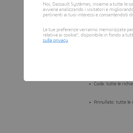
e ordini. Nella pagina 
Noi, Dassault Systèmes, insieme a tutte le soc
avviene analizzando i visitatori e migliorando
totale.
pertinenti ai tuoi interessi e consentendoti d
Per ulteriori dettagli s
Le tue preferenze verranno memorizzate per 
preventivo.
relative ai cookie", disponibile in fondo a tut
sulla privacy
.
Gli ordini sono suddivi
utenti di spostarsi tra 
In sospeso: tutte le
Coda: tutte le richi
Annullato: tutte le 