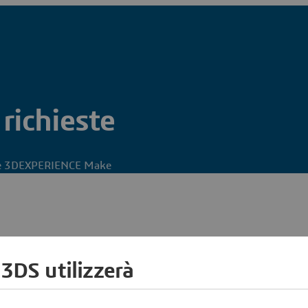
 richieste
lace 3DEXPERIENCE Make
 3DS utilizzerà
e richieste
è stata inviata, viene visualizzata nella pagina Le mie richieste, d