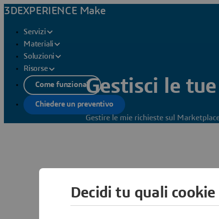
3DEXPERIENCE Make
Servizi
Materiali
Soluzioni
Risorse
Gestisci le tue
Come funziona?
Chiedere un preventivo
Gestire le mie richieste sul Marketp
Decidi tu quali cookie
Gestisci le tu
Dopo che una richiesta 