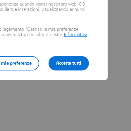
dine, Stato e Prezzo
perienza quando visiti i nostri siti web. Ciò
 sulle tue interazioni, visualizzando annunci
ina di richiesta di
ollegamento "Gestisci le mie preferenze
su questo sito, consulta la nostra
Informativa
lla pagina consente agli
e mie preferenze
Accetta tutti