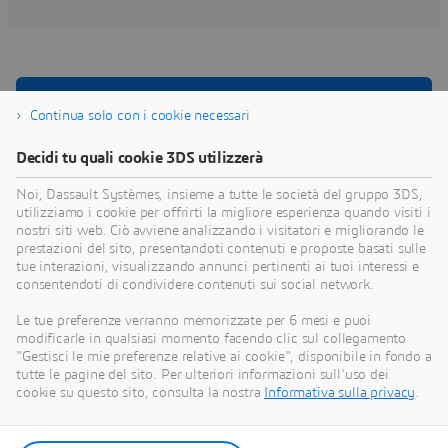
Continua solo con i cookie necessari
Esplora le soluzioni in primo piano
per il trasporto marittimo
Decidi tu quali cookie 3DS utilizzerà
Noi, Dassault Systèmes, insieme a tutte le società del gruppo 3DS,
Dassault Systèmes offre Industry Solution Experiences
utilizziamo i cookie per offrirti la migliore esperienza quando visiti i
per l'industria Business Services basate sulla piattaforma
nostri siti web. Ciò avviene analizzando i visitatori e migliorando le
3DEXPERIENCE®
per consentire alle aziende che si
prestazioni del sito, presentandoti contenuti e proposte basati sulle
tue interazioni, visualizzando annunci pertinenti ai tuoi interessi e
occupano trasporto marittimo di affrontare le loro sfide.
consentendoti di condividere contenuti sui social network.
Le tue preferenze verranno memorizzate per 6 mesi e puoi
modificarle in qualsiasi momento facendo clic sul collegamento
"Gestisci le mie preferenze relative ai cookie", disponibile in fondo a
tutte le pagine del sito. Per ulteriori informazioni sull'uso dei
SOLUZIONE
cookie su questo sito, consulta la nostra
Informativa sulla privacy
.
Intelligent Customer Analytics
A data-driven solution for boosting
customer engagement and loyalty