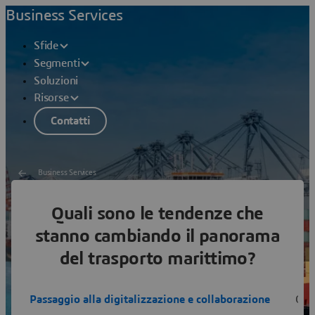
Business Services
Sfide
Segmenti
Soluzioni
Risorse
Contatti
Business Services
Quali sono le tendenze che
Trasporto marittimo
stanno cambiando il panorama
Ottimizzare la spedizione da porto a porto
del trasporto marittimo?
Passaggio alla digitalizzazione e collaborazione
Gem