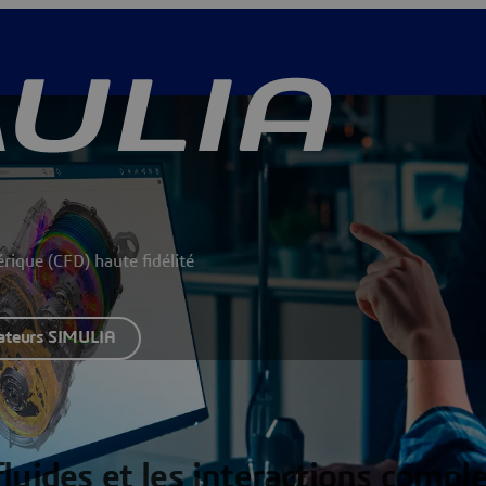
rique (CFD) haute fidélité
sateurs SIMULIA
luides et les interactions compl