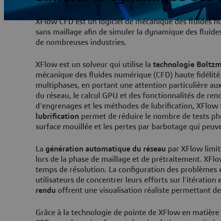
XFlow CFD est un logiciel de mécanique des fluides n
sans maillage afin de simuler la dynamique des fluide
de nombreuses industries.
XFlow est un solveur qui utilise la
technologie Boltzma
mécanique des fluides numérique (CFD) haute fidélité. 
multiphases, en portant une attention particulière aux
du réseau, le calcul GPU et des fonctionnalités de re
d'engrenages et les méthodes de lubrification, XFlow 
lubrification
permet de réduire le nombre de tests ph
surface mouillée et les pertes par barbotage qui peuve
La
génération automatique du réseau
par XFlow limite 
lors de la phase de maillage et de prétraitement. XFl
temps de résolution. La configuration des problèmes et
utilisateurs de concentrer leurs efforts sur l'itération
rendu
offrent une visualisation réaliste permettant
Grâce à la technologie de pointe de XFlow en matière de