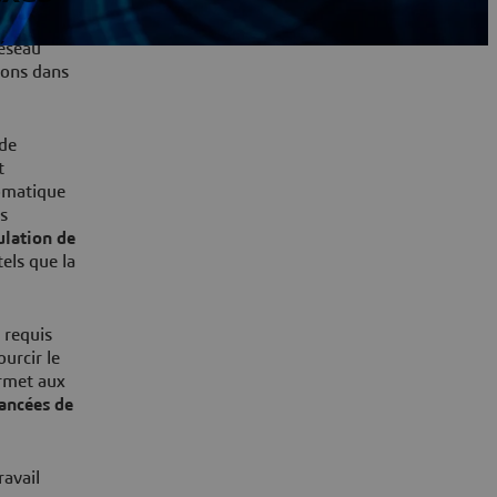
réseau
ions dans
 de
t
tomatique
es
ulation de
els que la
s requis
urcir le
ermet aux
vancées de
ravail