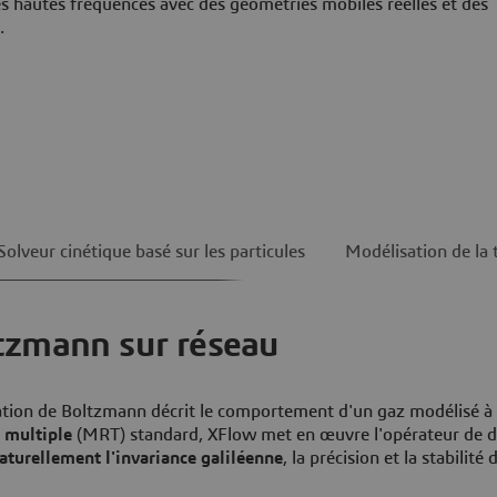
s hautes fréquences avec des géométries mobiles réelles et des
.
Solveur cinétique basé sur les particules
Modélisation de la 
tzmann sur réseau
uation de Boltzmann décrit le comportement d'un gaz modélisé à l
 multiple
(MRT) standard, XFlow met en œuvre l'opérateur de d
aturellement l'invariance galiléenne
, la précision et la stabilité