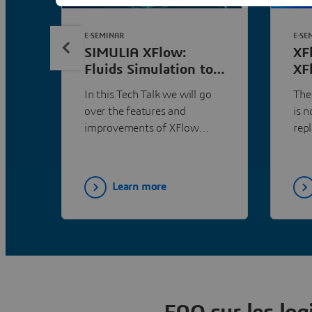
E-SEMINAR
E-SE
SIMULIA XFlow:
XF
Fluids Simulation to
XF
Improve Lubrication
20
In this Tech Talk we will go
The
Performance |
Da
over the features and
is 
Dassault Systèmes
improvements of XFlow
rep
version 2022x which this
new
year has focused on two
ava
main topics: improve the
Learn more
user experience and extend
simulation capabilities.