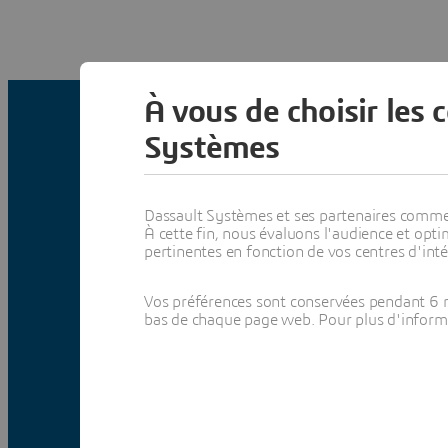
À vous de choisir les 
Systèmes
Le monde de la s
Dassault Systèmes et ses partenaires commerci
À cette fin, nous évaluons l'audience et op
pertinentes en fonction de vos centres d'inté
Vos préférences sont conservées pendant 6 m
bas de chaque page web. Pour plus d'informati
ON DEMAND