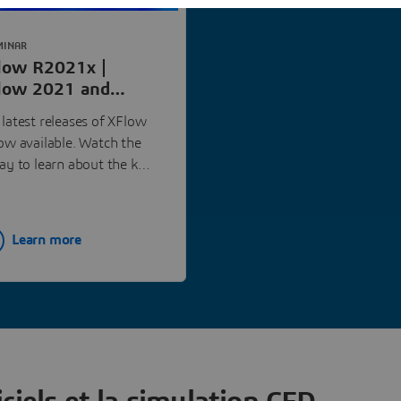
MINAR
low R2021x |
low 2021 and
21x Update |
 latest releases of XFlow
ssault Systèmes
now available. Watch the
lay to learn about the key
 features that will be
ilable in XFlow R2021x.
Learn more