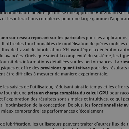
umérique haute fidélité qui utilise une approche Boltzmann sur 
s et les interactions complexes pour une large gamme d'applicat
nn sur réseau reposant sur les particules
pour les applications
Il offre des fonctionnalités de modélisation de pièces mobiles e
 flux de travail de lubrification. XFlow intègre la génération au
ndu avancées. Quels que soient la complexité du système, les typ
fournit des informations détaillées sur les performances. La
sim
ysiques et offre des
prévisions quantitatives
pour des résultats t
nt être difficiles à mesurer de manière expérimentale.
les saisies de l'utilisateur, réduisant ainsi le temps et les effort
ow fournit une
prise en charge complète du calcul GPU
pour racco
 l'exploration des résultats sont simples et intuitives, ce qui p
 et l'optimisation de la conception. De plus, les
fonctionnalités a
 de mieux comprendre les performances d'écoulement.
 lubrification, les utilisateurs peuvent traiter d'autres flux de t