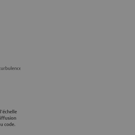
turbulence
Fonctionnalités clés de XFlow
'échelle
iffusion
 du code.