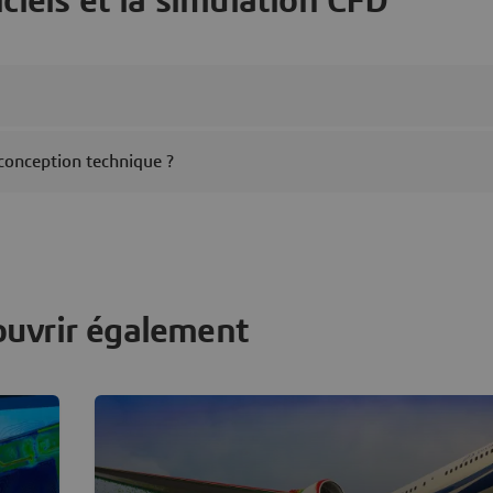
iciels et la simulation CFD
conception technique ?
ouvrir également