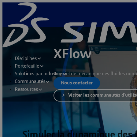
XFlow
Disciplines
Portefeuille
Logiciel de mécanique des fluides numé
Solutions par industrie
Communautés
Nous contacter
Ressources
Visiter les communautés d'utili
Simuler la dynamique des f