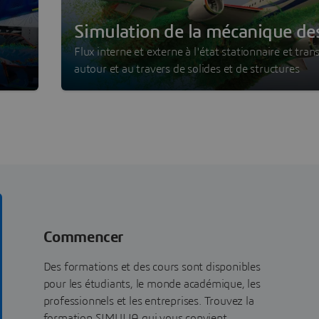
Simulation de la mécanique de
fluides numérique
Flux interne et externe à l'état stationnaire et trans
autour et au travers de solides et de structures
Commencer
Des formations et des cours sont disponibles
pour les étudiants, le monde académique, les
professionnels et les entreprises. Trouvez la
formation SIMULIA qui vous convient.