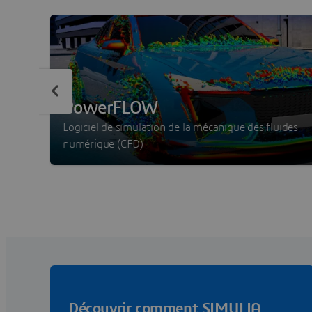
PowerFLOW
Logiciel de simulation de la mécanique des fluides
numérique (CFD)
Découvrir comment SIMULIA