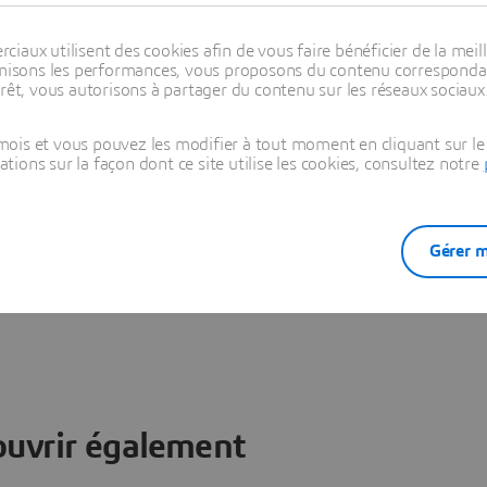
s produits.
Les techniques de pointe de visualisation de PowerV
uer les détails du flux transitoire.
aux utilisent des cookies afin de vous faire bénéficier de la meill
ge stéréo, la visualisation des volumes en temps réel, le rendu
timisons les performances, vous proposons du contenu correspondan
oires permettent de communiquer de façon claire et performante l
rêt, vous autorisons à partager du contenu sur les réseaux sociaux
de fonctions intégrées pour calculer des quantités significative
ois et vous pouvez les modifier à tout moment en cliquant sur le 
de masse, et peut intégrer n'importe quelle quantité dans le fluide
ons sur la façon dont ce site utilise les cookies, consultez notre
 des fonctionnalités de flux complexes.
gestion des salissures en option permet d'étudier facilement le
aces et les points tournants.
rdisation et l'automatisation de la production du contenu Pow
Gérer m
alyste.
ouvrir également