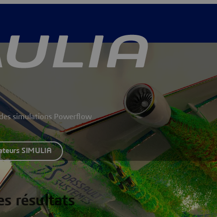
s des simulations Powerflow
sateurs SIMULIA
es résultats