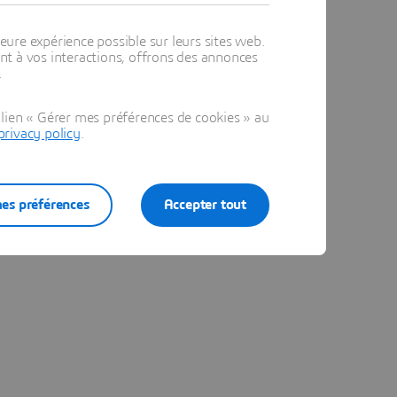
IZ vous
eure expérience possible sur leurs sites web.
t à vos interactions, offrons des annonces
es
.
s
lien « Gérer mes préférences de cookies » au
 ou sur la
privacy policy
.
erVIZ,
es préférences
Accepter tout