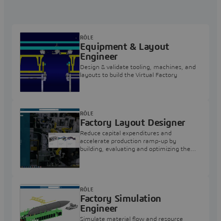
RÔLE
Equipment & Layout
Engineer
Design & validate tooling, machines, and
layouts to build the Virtual Factory
RÔLE
Factory Layout Designer
Reduce capital expenditures and
accelerate production ramp-up by
building, evaluating and optimizing the
factory layout
RÔLE
Factory Simulation
Engineer
Simulate material flow and resource