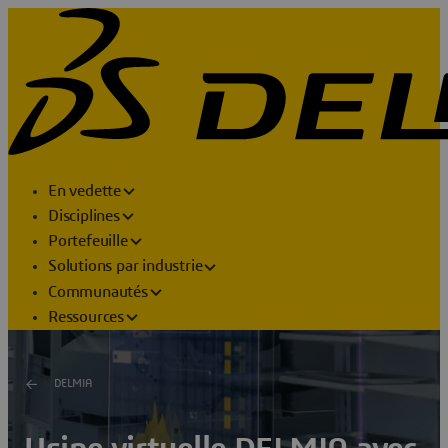
En vedette
Disciplines
Portefeuille
Solutions par industrie
Communautés
Ressources
DELMIA