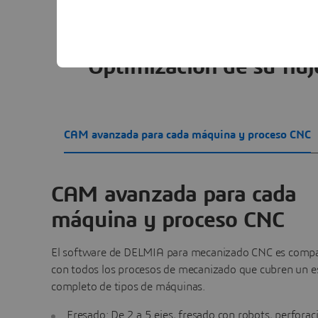
Optimización de su fluj
CAM avanzada para cada máquina y proceso CNC
CAM avanzada para cada
máquina y proceso CNC
El software de DELMIA para mecanizado CNC es compa
con todos los procesos de mecanizado que cubren un e
completo de tipos de máquinas.
Fresado: De 2 a 5 ejes, fresado con robots, perforac