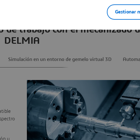
Gestionar m
o de trabajo con el mecanizado 
DELMIA
Simulación en un entorno de gemelo virtual 3D
Automat
tible
spectro
ión y