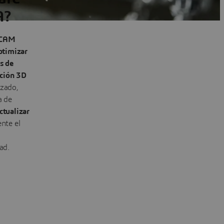
A?
 CAM
ptimizar
s de
ción 3D
izado,
a de
ctualizar
nte el
ad.