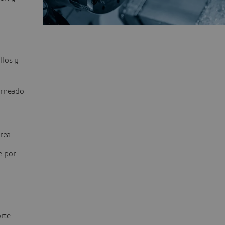
llos y
orneado
drea
e por
orte