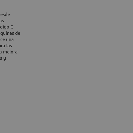
desde
os
ódigo G
áquinas de
ece una
ra las
la mejora
s y