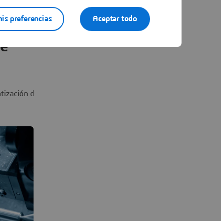
is preferencias
Aceptar todo
de
ización de la programación y gestión de conocimientos