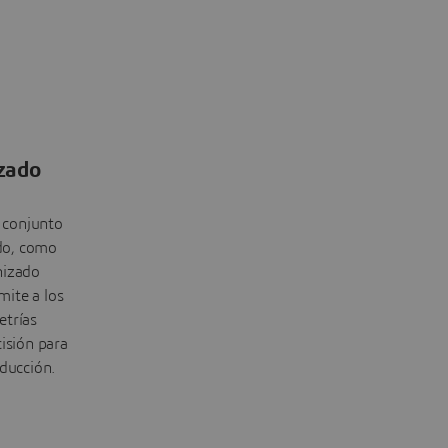
zado
 conjunto
do, como
nizado
mite a los
etrías
cisión para
oducción.