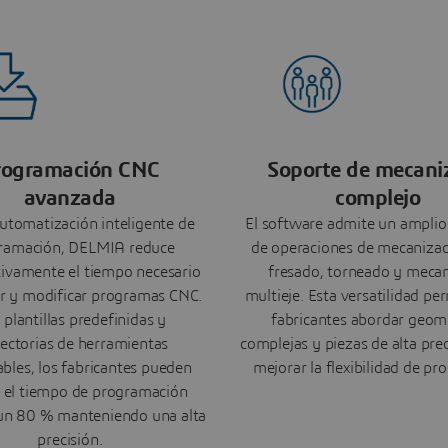
rogramación CNC
Soporte de mecani
avanzada
complejo
automatización inteligente de
El software admite un amplio
ramación, DELMIA reduce
de operaciones de mecaniza
ativamente el tiempo necesario
fresado, torneado y meca
ar y modificar programas CNC.
multieje. Esta versatilidad per
 plantillas predefinidas y
fabricantes abordar geom
ectorias de herramientas
complejas y piezas de alta pre
zables, los fabricantes pueden
mejorar la flexibilidad de pr
r el tiempo de programación
un 80 % manteniendo una alta
precisión.