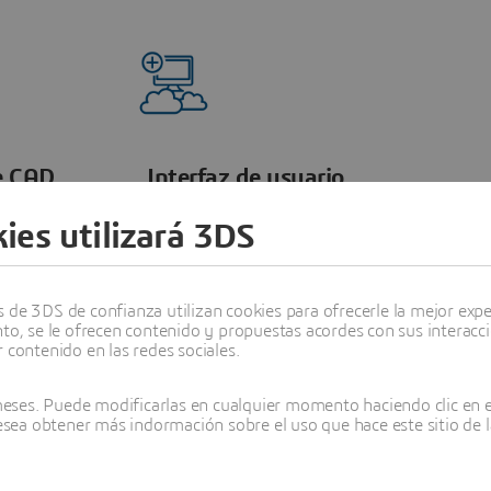
de CAD
Interfaz de usuario
estandarizada
ies utilizará 3DS
ido por
El software de mecanizado CNC de
entorno,
DELMIA ofrece una interfaz de
ión más
programación unificada para todos los
de 3DS de confianza utilizan cookies para ofrecerle la mejor experi
ón. El
tipos de máquinas, lo que facilita la
nto, se le ofrecen contenido y propuestas acordes con sus interacc
nte las
adopción de nuevas máquinas CNC. Este
 contenido en las redes sociales.
lo que
enfoque estandarizado mejora la
ios de
facilidad de uso, reduce el tiempo de
ses. Puede modificarlas en cualquier momento haciendo clic en el
.
formación y mejora la eficiencia
desea obtener más indormación sobre el uso que hace este sitio de l
operativa.