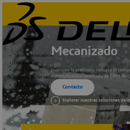
Mecanizado
Temas destacados
Disciplinas
Aumente la precisión, reduzca el tiempo
Portafolio
automatización avanzada de CAM de DE
Soluciones del sector
Comunidades
Contacto
Recursos
Explorar nuestras soluciones de 