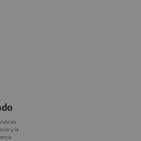
ado
ando las
rior y la
encia.