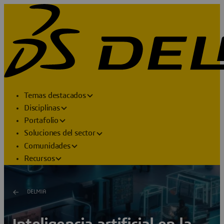
Temas destacados
Disciplinas
Portafolio
Soluciones del sector
Comunidades
Recursos
DELMIA