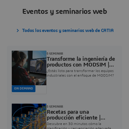
Eventos y seminarios web
Todos los eventos y seminarios web de CATIA
E-SEMINAR
Transforme la ingeniería de
productos con MODSIM |
Dassault Systèmes
¿Estás listo para transformar los equipos
industriales con el enfoque de MODSIM?
ON DEMAND
E-SEMINAR
Recetas para una
producción eficiente |
Dassault Systèmes
Descubre en 30 minutos cómo la
planificación y secuenciación adecuada