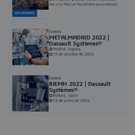
dan a tu fábrica flexibilidad para adaptarse
rápidamente a demandas, imprevistos y
ON DEMAND
optimizar recursos disponibles.
EVENTO
METALMADRID 2022 |
Dassault Systèmes®
Madrid, España,
19 de octubre de 2022
EVENTO
BIEMH 2022 | Dassault
Systèmes®
Bizkaia, Spain
13 de junio de 2022