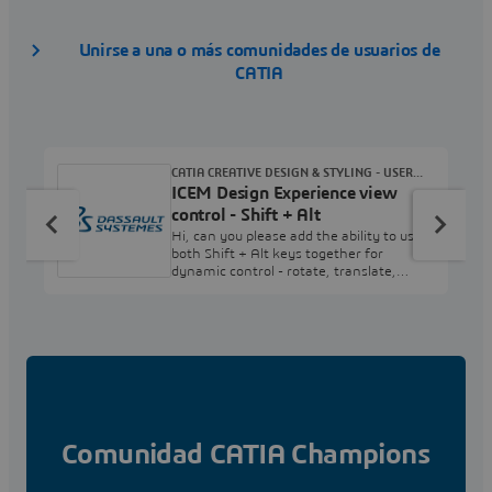
Unirse a una o más comunidades de usuarios de
CATIA
CATIA CREATIVE DESIGN & STYLING - USER
ICEM Design Experience view
COMMUNITY
control - Shift + Alt
Hi, can you please add the ability to use
both Shift + Alt keys together for
dynamic control - rotate, translate,
zoom. I have never used just the Shift
key for ICEM Surf in 30+ years - its an
old habit from the UNIX days when we
had multiplatform support.Just having
Shift makes it really awkward to
transition from ICEM Surf to IDX on a
regular basis. Note: can you ask laptop
developers to move th
Comunidad CATIA Champions