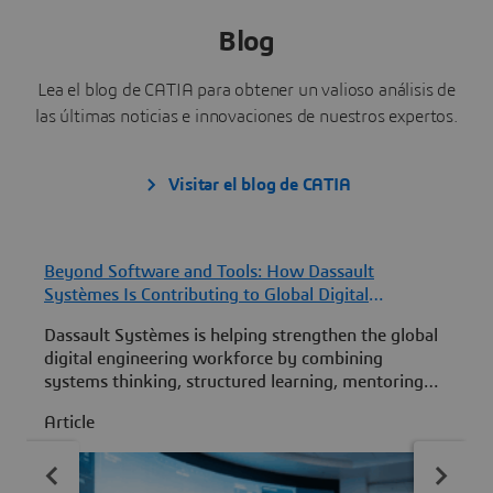
Blog
Lea el blog de CATIA para obtener un valioso análisis de
las últimas noticias e innovaciones de nuestros expertos.
Visitar el blog de CATIA
Beyond Software and Tools: How Dassault
F
Systèmes Is Contributing to Global Digital
D
Engineering Workforce Development
F
Dassault Systèmes is helping strengthen the global
D
digital engineering workforce by combining
S
systems thinking, structured learning, mentoring
f
and practical MBSE experience to develop the next
t
Article
A
generation of engineering leaders.
w