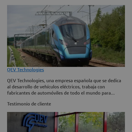
QEV Technologies
QEV Technologies, una empresa española que se dedica
al desarrollo de vehículos eléctricos, trabaja con
fabricantes de automóviles de todo el mundo para
acelerar la transición a la movilidad eléctrica. Debido al
Testimonio de cliente
crecimiento de su negocio, QEV Technologies adoptó la
plataforma en la nube 3DEXPERIENCE para integrar sus
datos de desarrollo de productos, consolidar su base de
conocimientos y permitir una colaboración eficaz.