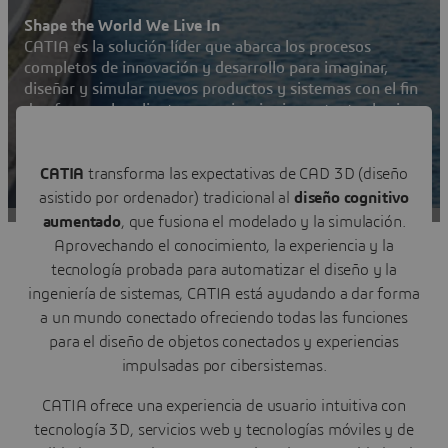
Shape the World We Live In
CATIA es la solución líder que abarca los procesos
completos de innovación y desarrollo para imaginar,
diseñar y simular nuevos productos y sistemas con el fin
de ofrecer a los clientes experiencias impactantes hacia
un mundo más sostenible.
Contactar
CATIA
transforma las expectativas de CAD 3D (diseño
asistido por ordenador) tradicional al
diseño cognitivo
Visitar una comunidad de usuarios de CATIA
aumentado
, que fusiona el modelado y la simulación.
Aprovechando el conocimiento, la experiencia y la
tecnología probada para automatizar el diseño y la
ingeniería de sistemas, CATIA está ayudando a dar forma
a un mundo conectado ofreciendo todas las funciones
para el diseño de objetos conectados y experiencias
impulsadas por cibersistemas.
CATIA ofrece una experiencia de usuario intuitiva con
tecnología 3D, servicios web y tecnologías móviles y de