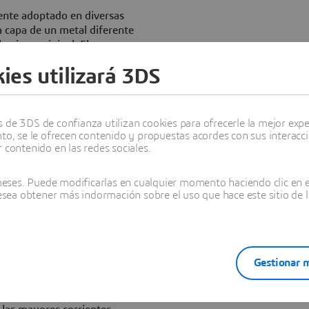
nte adoptado en diversas
a capa de un metal diferente
a pieza original. El proceso se
 para modificar las
ies utilizará 3DS
stencia a la abrasión, el
estéticas. Además, la
osor de las piezas de tamaño
oconformado.
de 3DS de confianza utilizan cookies para ofrecerle la mejor experi
nto, se le ofrecen contenido y propuestas acordes con sus interacc
físicas y mecánicas de una
 contenido en las redes sociales.
iones metálicos disueltos de
o que se forma una capa
ses. Puede modificarlas en cualquier momento haciendo clic en el
e de electrodo negativo
desea obtener más indormación sobre el uso que hace este sitio de l
ó a producir en 1876 y se
amburgo. A medida que crecía
Gestionar m
ue aumentando hasta llegar a
 específicas de fabricación e
inales del siglo XIX dio un