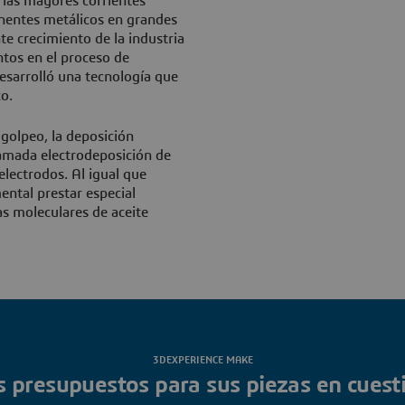
 las mayores corrientes
onentes metálicos en grandes
te crecimiento de la industria
ntos en el proceso de
esarrolló una tecnología que
co.
 golpeo, la deposición
lamada electrodeposición de
 electrodos. Al igual que
ental prestar especial
as moleculares de aceite
3DEXPERIENCE MAKE
s presupuestos para sus piezas en cues