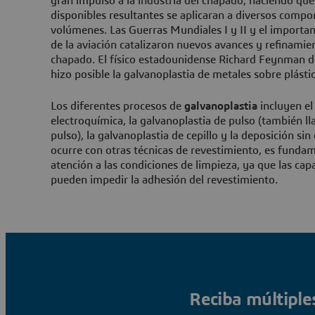
gran impulso a la industria del chapado, haciendo que
disponibles resultantes se aplicaran a diversos comp
volúmenes. Las Guerras Mundiales I y II y el importan
de la aviación catalizaron nuevos avances y refinamie
chapado. El físico estadounidense Richard Feynman d
hizo posible la galvanoplastia de metales sobre plásti
Los diferentes procesos de
galvanoplastia
incluyen el
electroquímica, la galvanoplastia de pulso (también l
pulso), la galvanoplastia de cepillo y la deposición sin
ocurre con otras técnicas de revestimiento, es fundam
atención a las condiciones de limpieza, ya que las cap
pueden impedir la adhesión del revestimiento.
Reciba múltiple