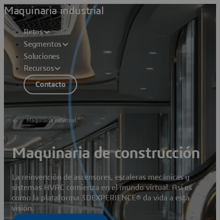
Maquinaria industrial
Retos
Segmentos
Soluciones
Recursos
Contacto
Maquinaria industrial
Maquinaria de construcción
La reinvención de ascensores, escaleras mecánicas y
sistemas HVAC comienza en el mundo virtual. Así es
como la plataforma 3DEXPERIENCE® da vida a esta
visión.