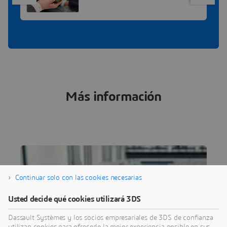
Más información
CHALLENGE
Continuar solo con las cookies necesarias
La producción de una
Usted decide qué cookies utilizará 3DS
sola unidad
Dassault Systèmes y los socios empresariales de 3DS de confianza