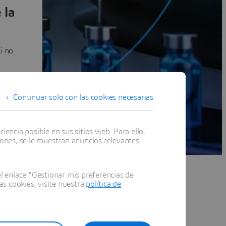
 la
i no
es de
ora
Continuar solo con las cookies necesarias
os de
.
encia posible en sus sitios web. Para ello,
iones, se le muestran anuncios relevantes
ue
adas
 enlace "Gestionar mis preferencias de
as cookies, visite nuestra
política de
rtes
ucto