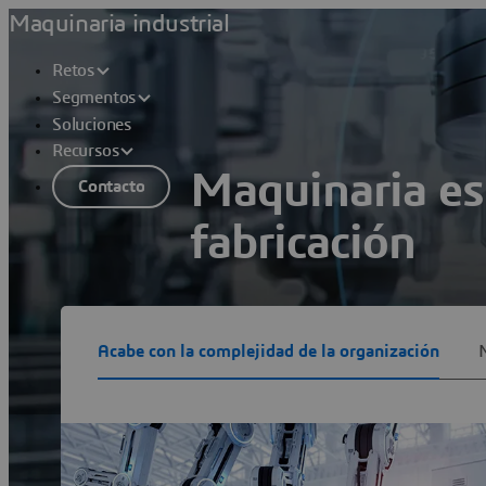
Maquinaria industrial
Retos
Segmentos
Soluciones
Recursos
Maquinaria es
Contacto
fabricación
Las máquinas que solo tienen una func
uno» que cubre el proceso de producci
Acabe con la complejidad de la organización
tienen que ofrecer máquinas más intelig
Ver soluciones