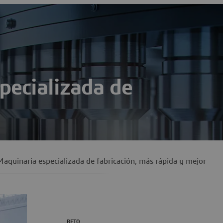
pecializada de
ión están siendo remplazadas por maquinaria «todo en
ón completo. Para conseguir más negocios, los fabricantes
Maquinaria especializada de fabricación, más rápida y mejor
entes y flexibles.
RETO