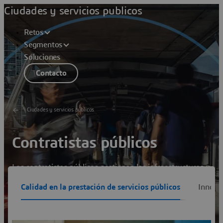
Ciudades y servicios publicos
Retos
Segmentos
Soluciones
Contacto
Ciudades y servicios públicos
Contratistas públicos
Los contratistas públicos gestionan las infraestructuras y
servicios públicos en nombre de las autoridades públicas
Calidad en la prestación de servicios públicos
Innovar
para ofrecer un servicio de mejor calidad a los
ciudadanos.
Ver soluciones