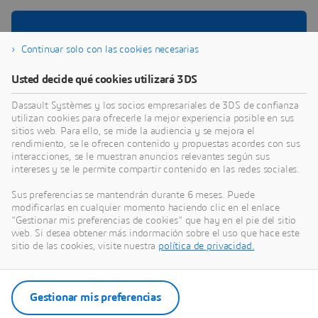
Descubra cómo nuestras Industry
Continuar solo con las cookies necesarias
Solution Experiences para Servicios
Usted decide qué cookies utilizará 3DS
públicos pueden ayudarle a superar
Dassault Systèmes y los socios empresariales de 3DS de confianza
sus retos
utilizan cookies para ofrecerle la mejor experiencia posible en sus
sitios web. Para ello, se mide la audiencia y se mejora el
Acelere la innovación y garantice un futuro resiliente y
rendimiento, se le ofrecen contenido y propuestas acordes con sus
interacciones, se le muestran anuncios relevantes según sus
sostenible para sus ciudadanos.
intereses y se le permite compartir contenido en las redes sociales.
Sus preferencias se mantendrán durante 6 meses. Puede
modificarlas en cualquier momento haciendo clic en el enlace
"Gestionar mis preferencias de cookies" que hay en el pie del sitio
web. Si desea obtener más indormación sobre el uso que hace este
SOLUCIÓN
sitio de las cookies, visite nuestra
política de privacidad.
Data-driven Public Policies
Drive public policies with strong data
analytics and precise monitoring to make
informed decisions
Gestionar mis preferencias