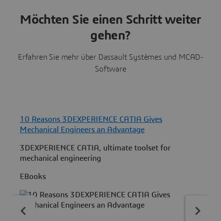
Möchten Sie einen Schritt weiter
gehen?
Erfahren Sie mehr über Dassault Systèmes und MCAD-
Software
10 Reasons 3DEXPERIENCE CATIA Gives
G
Mechanical Engineers an Advantage
|
3DEXPERIENCE CATIA, ultimate toolset for
J
mechanical engineering
d
a
EBooks
W
E