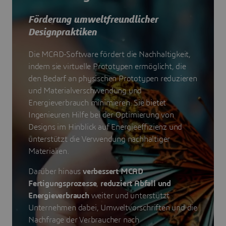
Förderung umweltfreundlicher
Designpraktiken
Die MCAD-Software fördert die Nachhaltigkeit,
indem sie virtuelle Prototypen ermöglicht, die
den Bedarf an physischen Prototypen reduzieren
und Materialverschwendung und
Energieverbrauch minimieren. Sie bietet
Ingenieuren Hilfe bei der Optimierung von
Designs im Hinblick auf Energieeffizienz und
unterstützt die Verwendung nachhaltiger
Materialien.
Darüber hinaus
verbessert MCAD
Fertigungsprozesse
,
reduziert Abfall und
Energieverbrauch
weiter und unterstützt
Unternehmen dabei, Umweltvorschriften und die
Nachfrage der Verbraucher nach