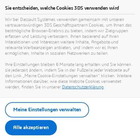
Kann MCAD-Software in andere
Sie entscheiden, welche Cookies 3DS verwenden wird
Designwerkzeuge integriert werden?
Wir bei Dassault Systèmes verwenden gemeinsam mit unseren
vertrauenswürdigen 3DS Geschäftspartnern Cookies, um Ihnen das
bestmögliche Browser-Erlebnis zu bieten, indem wir Zielgruppen
Wie verbessert MCAD-Software die
erfassen und Leistung verbessern, Ihnen basierend auf Ihren
Produktqualität?
Interaktionen und Interessen weitere Inhalte, Angebote und
relevante Werbeanzeigen anbieten, und indem wir es Ihnen
ermöglichen, Inhalte in sozialen Netzwerken zu teilen.
Was ist Software für mechanische
Ihre Einstellungen bleiben 6 Monate lang erhalten und Sie können
Zeichnungen und wie unterstützt sie den
sie jederzeit ändern, indem Sie in der Fußzeile jeder Webseite auf
Produktdesignprozess?
den Link „Meine Cookie-Einstellungen verwalten“ klicken. Weitere
Informationen darüber, wie diese Website Cookies verwendet
werden, finden Sie in unserer
Datenschutzerklärung
.
Ist MCAD-Software für kleine Unternehmen
geeignet?
Meine Einstellungen verwalten
Alle akzeptieren