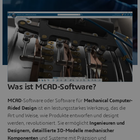
Was ist MCAD-Software?
MCAD
-Software oder Software für
Mechanical Computer-
Aided Design
ist ein leistungsstarkes Werkzeug, das die
Art und Weise, wie Produkte entworfen und designt
werden, revolutioniert. Sie ermöglicht
Ingenieuren und
Designern, detaillierte 3D-Modelle mechanischer
Komponenten
und Systeme mit Präzision und