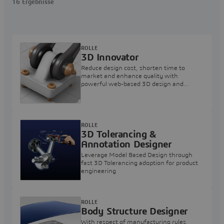
16 Ergebnisse
ROLLE
3D Innovator
Reduce design cost, shorten time to
market and enhance quality with
powerful web-based 3D design and
collaboration applications
ROLLE
3D Tolerancing &
Annotation Designer
Leverage Model Based Design through
fast 3D Tolerancing adoption for product
engineering
ROLLE
Body Structure Designer
With respect of manufacturing rules,