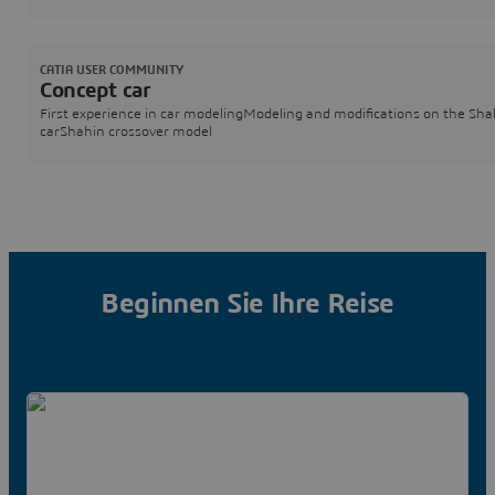
here:https://www.linkedin.com/posts/catia_optimizing-thrust-chamb
design-with-catia-activity-7475789883731681280-ppFr?
utm_source=share&utm_medium=member_desktop&rcm=ACoAAC_t
hMuX8fbodSWL5syn7dHj-5M Cont
CATIA USER COMMUNITY
Concept car
First experience in car modelingModeling and modifications on the Sha
carShahin crossover model
Beginnen Sie Ihre Reise