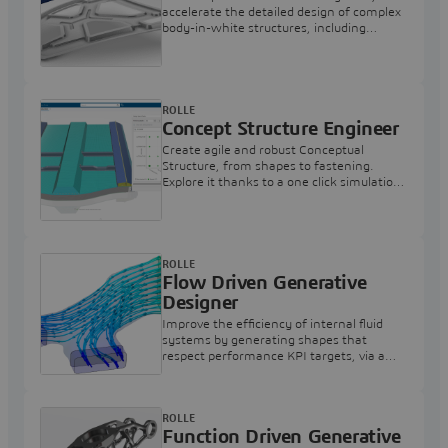
accelerate the detailed design of complex
body-in-white structures, including
fasteners
ROLLE
Concept Structure Engineer
Create agile and robust Conceptual
Structure, from shapes to fastening.
Explore it thanks to a one click simulation
model and find the best design
alternative.
ROLLE
Flow Driven Generative
Designer
Improve the efficiency of internal fluid
systems by generating shapes that
respect performance KPI targets, via a
streamlined & intuitive workflow
experience
ROLLE
Function Driven Generative