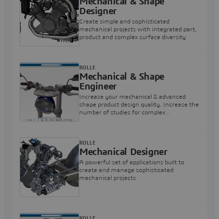
Mechanical & Shape
Designer
Create simple and sophisticated
mechanical projects with integrated part,
product and complex surface diversity
ROLLE
Mechanical & Shape
Engineer
Increase your mechanical & advanced
shape product design quality. Increase the
number of studies for complex
mechanism design and simulation
alternatives.
ROLLE
Mechanical Designer
A powerful set of applications built to
create and manage sophisticated
mechanical projects
ROLLE