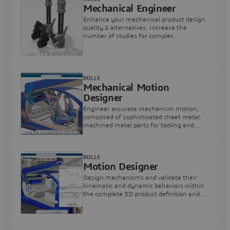
Mechanical Engineer
Enhance your mechanical product design
quality & alternatives, Increase the
number of studies for complex
mechanism design and simulation
alternatives.
ROLLE
Mechanical Motion
Designer
Engineer accurate mechanism motion,
composed of sophisticated sheet metal,
machined metal parts for tooling and
general mechanical applications
ROLLE
Motion Designer
Design mechanisms and validate their
kinematic and dynamic behaviors within
the complete 3D product definition and
assess static structural strength of parts