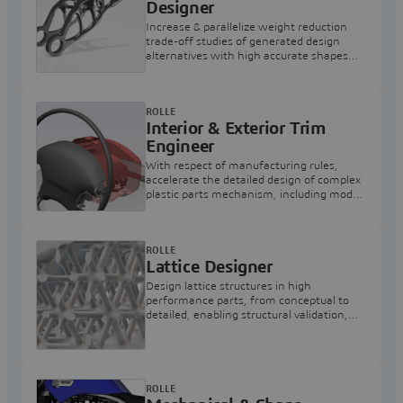
Designer
Increase & parallelize weight reduction
trade-off studies of generated design
alternatives with high accurate shapes
respecting structural & thermal KPI
targets
ROLLE
Interior & Exterior Trim
Engineer
With respect of manufacturing rules,
accelerate the detailed design of complex
plastic parts mechanism, including model
based definition and kinematics
ROLLE
Lattice Designer
Design lattice structures in high
performance parts, from conceptual to
detailed, enabling structural validation,
and output 3D printers readable format.
ROLLE