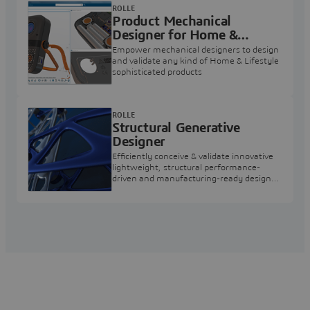
ROLLE
Product Mechanical
Designer for Home &
Lifestyle
Empower mechanical designers to design
and validate any kind of Home & Lifestyle
sophisticated products
ROLLE
Structural Generative
Designer
Efficiently conceive & validate innovative
lightweight, structural performance-
driven and manufacturing-ready designs,
for a wide variety of shapes