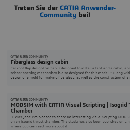
Treten Sie der
CATIA Anwender-
Community
bei!
CATIA USER COMMUNITY
Fiberglass design cabin
Car roof flap designThis flap is designed to install a tent and a cabin, an
scissor opening mechanism is also designed for this model.:: Along wit
design of a mold for making fiberglass, as well as the construction of a
scale prototype of a functional mechanism.The design was done in CA
software
CATIA USER COMMUNITY
MODSIM with CATIA Visual Scripting | Isogrid 
Chamber
Hi everyone,I'm pleased to share an interesting Visual Scripting MODS
on an Isogrid thrust chamber. The study has also been published on Li
where you can read more about it