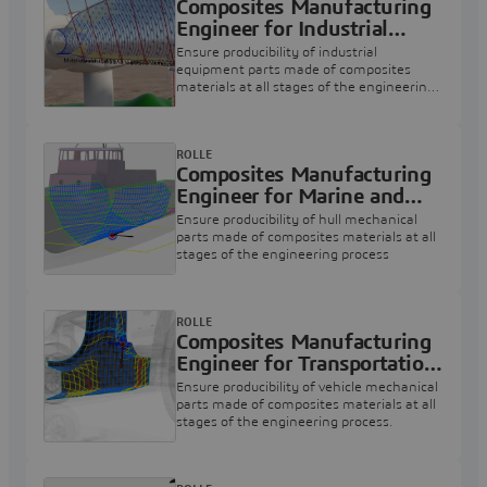
Composites Manufacturing
Engineer for Industrial
Equipment
Ensure producibility of industrial
equipment parts made of composites
materials at all stages of the engineering
process.
ROLLE
Composites Manufacturing
Engineer for Marine and
Offshore
Ensure producibility of hull mechanical
parts made of composites materials at all
stages of the engineering process
ROLLE
Composites Manufacturing
Engineer for Transportation
& Mobility
Ensure producibility of vehicle mechanical
parts made of composites materials at all
stages of the engineering process.