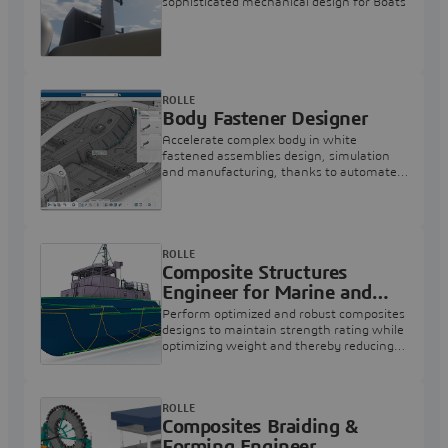
sophisticated mechanical design for Boats
ROLLE
Body Fastener Designer
Accelerate complex body in white
fastened assemblies design, simulation
and manufacturing, thanks to automated
fasteners instantiation capabilities
ROLLE
Composite Structures
Engineer for Marine and
Offshore
Perform optimized and robust composites
designs to maintain strength rating while
optimizing weight and thereby reducing
cost of manufacturing and prototyping
ROLLE
Composites Braiding &
Forming Engineer