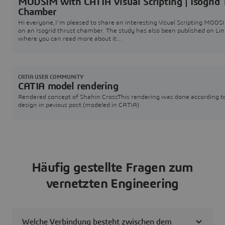
MODSIM with CATIA Visual Scripting | Isogrid 
Chamber
Hi everyone,I'm pleased to share an interesting Visual Scripting MODS
on an Isogrid thrust chamber. The study has also been published on Li
where you can read more about it
here:https://www.linkedin.com/posts/catia_optimizing-thrust-chamb
design-with-catia-activity-7475789883731681280-ppFr?
utm_source=share&utm_medium=member_desktop&rcm=ACoAAC_t
hMuX8fbodSWL5syn7dHj-5M Cont
CATIA USER COMMUNITY
CATIA model rendering
Rendered concept of Shahin CrossThis rendering was done according t
design in pevious post (modeled in CATIA)
Häufig gestellte Fragen zum
vernetzten Engineering
Welche Verbindung besteht zwischen dem