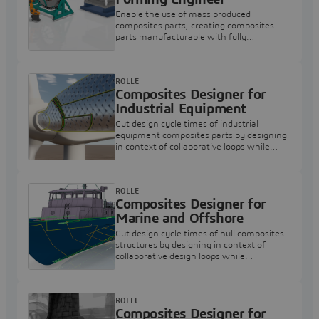
Enable the use of mass produced
composites parts, creating composites
parts manufacturable with fully
automated manufacturing process
ROLLE
Composites Designer for
Industrial Equipment
Cut design cycle times of industrial
equipment composites parts by designing
in context of collaborative loops while
accounting for manufacturing
constraints.
ROLLE
Composites Designer for
Marine and Offshore
Cut design cycle times of hull composites
structures by designing in context of
collaborative design loops while
accounting for manufacturing
constraints.
ROLLE
Composites Designer for