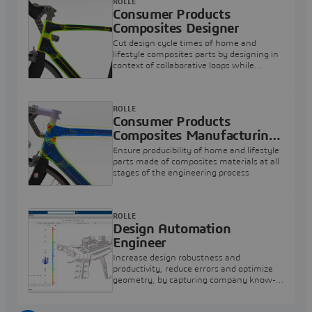
ROLLE
Consumer Products
Composites Designer
Cut design cycle times of home and
lifestyle composites parts by designing in
context of collaborative loops while
accounting for manufacturing
constraints.
ROLLE
Consumer Products
Composites Manufacturing
Engineer
Ensure producibility of home and lifestyle
parts made of composites materials at all
stages of the engineering process
ROLLE
Design Automation
Engineer
Increase design robustness and
productivity, reduce errors and optimize
geometry, by capturing company know-
how and best practices in all design
processes.