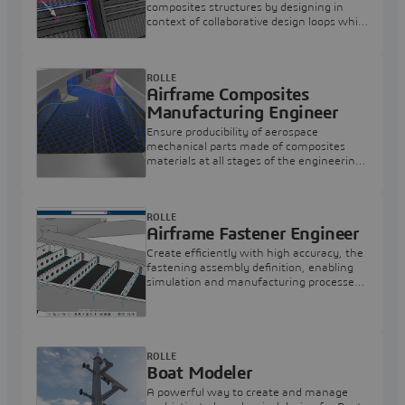
composites structures by designing in
context of collaborative design loops while
accounting for manufacturing
constraints.
ROLLE
Airframe Composites
Manufacturing Engineer
Ensure producibility of aerospace
mechanical parts made of composites
materials at all stages of the engineering
process.
ROLLE
Airframe Fastener Engineer
Create efficiently with high accuracy, the
fastening assembly definition, enabling
simulation and manufacturing processes,
on a complete Airframe structure.
ROLLE
Boat Modeler
A powerful way to create and manage