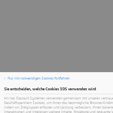
Nur mit notwendigen Cookies fortfahren
Sie entscheiden, welche Cookies 3DS verwenden wird
Wir bei Dassault Systèmes verwenden gemeinsam mit unseren vertra
Geschäftspartnern Cookies, um Ihnen das bestmögliche Browser-Erlebni
indem wir Zielgruppen erfassen und Leistung verbessern, Ihnen basiere
Interaktionen und Interessen weitere Inhalte, Angebote und relevante