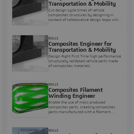
Transportation & Mobility
Cut design cycle times of vehicle
composites structures by designing in
context of collaborative design loops while
accounting for manufacturing constraints
ROLLE
Composites Engineer for
Transportation & Mobility
Design Right First Time high performance
structurally validated vehicle parts made
of composites materials
ROLLE
Composites Filament
Winding Engineer
Enable the use of mass produced
composites parts, creating composites
parts manufactured with a filament
winding manufacturing process
ROLLE