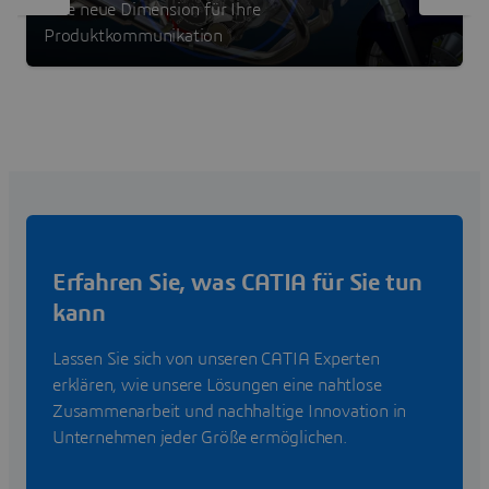
Eine neue Dimension für Ihre
Produktkommunikation
Erfahren Sie, was CATIA für Sie tun
kann
Lassen Sie sich von unseren CATIA Experten
erklären, wie unsere Lösungen eine nahtlose
Zusammenarbeit und nachhaltige Innovation in
Unternehmen jeder Größe ermöglichen.