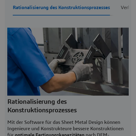
Rationalisierung des Konstruktionsprozesses
Verbes
Rationalisierung des
Konstruktionsprozesses
Mit der Software für das Sheet Metal Design können
Ingenieure und Konstrukteure bessere Konstruktionen
für
optimale Fertigungskapazitäten
nach DFM-