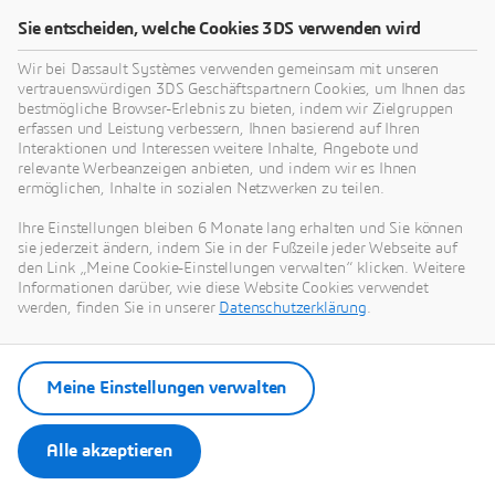
Sie entscheiden, welche Cookies 3DS verwenden wird
Wir bei Dassault Systèmes verwenden gemeinsam mit unseren
vertrauenswürdigen 3DS Geschäftspartnern Cookies, um Ihnen das
bestmögliche Browser-Erlebnis zu bieten, indem wir Zielgruppen
erfassen und Leistung verbessern, Ihnen basierend auf Ihren
Interaktionen und Interessen weitere Inhalte, Angebote und
relevante Werbeanzeigen anbieten, und indem wir es Ihnen
ermöglichen, Inhalte in sozialen Netzwerken zu teilen.
Ihre Einstellungen bleiben 6 Monate lang erhalten und Sie können
sie jederzeit ändern, indem Sie in der Fußzeile jeder Webseite auf
den Link „Meine Cookie-Einstellungen verwalten“ klicken. Weitere
Warum sollten Sie Dassaut
Informationen darüber, wie diese Website Cookies verwendet
werden, finden Sie in unserer
Datenschutzerklärung
.
Systèmes für Ihre Anforderungen
in der Blechbearbeitung wählen?
Meine Einstellungen verwalten
Die Leistungsstärke der 3DEXPERIENCE
Alle akzeptieren
Plattform