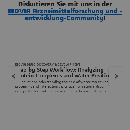
Diskutieren Sie mit uns in der
BIOVIA Arzneimittelforschung und -
entwicklung-Community
!
BIOVIA DRUG DISCOVERY & DEVELOPMENT
Step-by-Step Workflow: Analyzing
Protein Complexes and Water Positions
with Discovery Studio Simulation
IntroductionUnderstanding the role of water molecules in
protein-ligand interactions is critical for rational drug
design. Water molecules can mediate binding, stabilize
conformations, or even act as bridges between ligands and
their targets. In this workflow, we will compare the
positions of water molecules across multiple protein-ligand
complexes to identify those that are conserved and
potentia