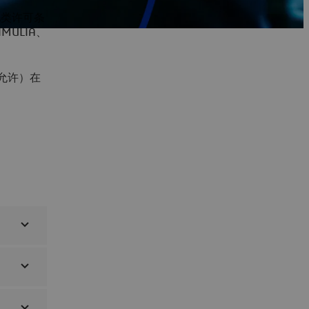
据此类许可条
MULIA、
地允许）在