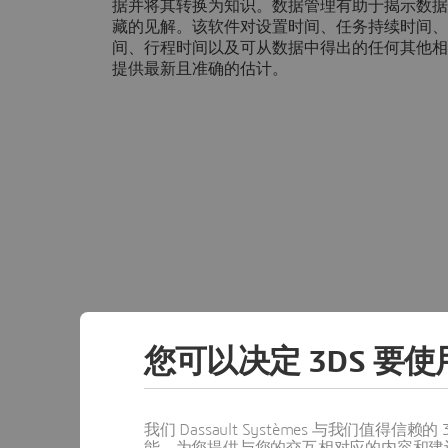
据并将其转换为知识。数据管理有助于揭示数据
藏的见解。该软件对设置时间、任务持续时间、
间、行程时间以及可从数据中得出的任何其他相
提供最新且准确的估计。
除了软件的灵活性之外，DELMIA
您可以决定 3DS 要使用
议、先进的数学解决方案，并一直向我们
我们 Dassault Systèmes 与我们
能，为您提供与您的交互相对应的内容和建