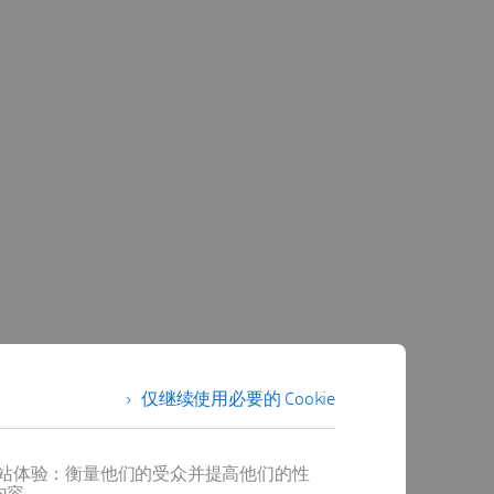
建
仅继续使用必要的 Cookie
成
提供最佳网站体验：衡量他们的受众并提高他们的性
内容。