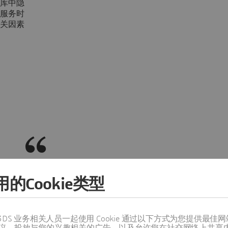
库中隐
服务时
关因素
 Quintiq 业务顾问还为我们提供了切实可行的
的Cookie类型
提出挑战。这是 DELMIA Quintiq 系统
功实施的关键。
值得信赖的 3DS 业务相关人员一起使用 Cookie 通过以下方式为您
议，投放与您的兴趣相关的广告，以及允许您在社交网络上共享