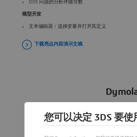
ODE 问题的分析伴随导数
模型开发
文本编辑器：选择变量并打开其定义
下载亮点内容演示文稿
Dymola
Dymola 2025x R
您可以决定 3DS 要使用
摘要
参数优化