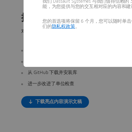
我们 Dassault Systèmes 与我们
能，为您提供与您的交互相对应的内容和建
摘要
您的首选项将保留 6 个月，您可以随时单击每
们的
隐私权政策
。
对于这一新版本，其主要优势涉及以下主题：
简化了参数优化用户界面
增强了 Monte-Carlo 仿真
从 GitHub 下载并安装库
进一步改进了单位检查
下载亮点内容演示文稿